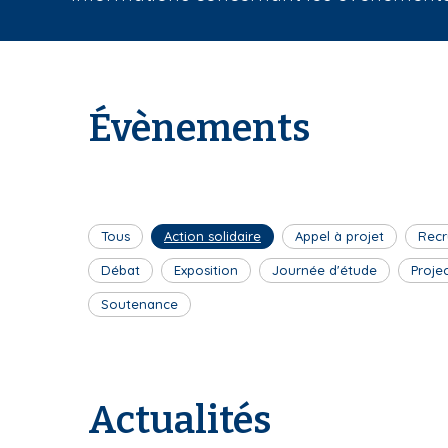
i
a
n
e
Évènements
Tous
Action solidaire
Appel à projet
Recr
Débat
Exposition
Journée d'étude
Proje
Soutenance
Actualités