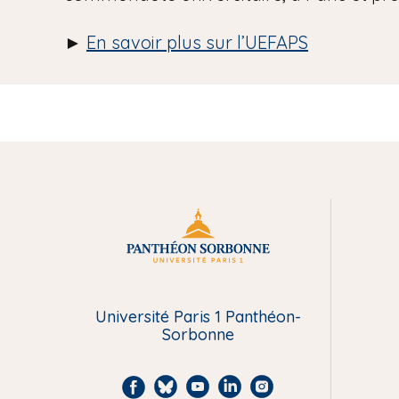
►
En savoir plus sur l’UEFAPS
M
e
n
Université Paris 1 Panthéon-
Sorbonne
u
F
B
Y
L
I