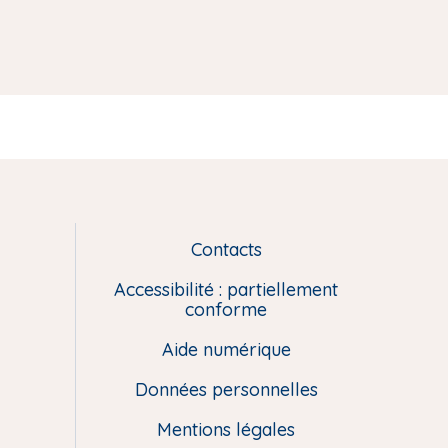
Contacts
L
i
Accessibilité : partiellement
e
conforme
n
Aide numérique
s
u
Données personnelles
t
i
Mentions légales
l