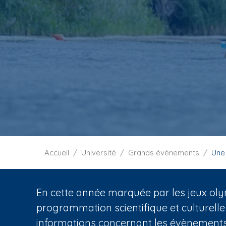
i
p
a
l
F
Accueil
Université
Grands évènements
Une
i
l
d
En cette année marquée par les jeux oly
'
programmation scientifique et culturelle
A
informations concernant les évènements 
r