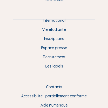
m
P
i
e
International
d
Vie étudiante
d
Inscriptions
e
Espace presse
p
Recrutement
a
Les labels
g
e
F
Contacts
L
R
i
Accessibilité : partiellement conforme
e
n
Aide numérique