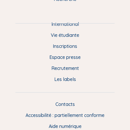
m
P
i
e
International
d
Vie étudiante
d
Inscriptions
e
Espace presse
p
Recrutement
a
Les labels
g
e
F
Contacts
L
R
i
Accessibilité : partiellement conforme
e
n
Aide numérique