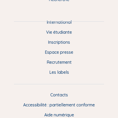
m
P
i
e
International
d
Vie étudiante
d
Inscriptions
e
Espace presse
p
Recrutement
a
Les labels
g
e
F
Contacts
L
R
i
Accessibilité : partiellement conforme
e
n
Aide numérique