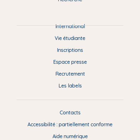
m
P
i
e
International
d
Vie étudiante
d
Inscriptions
e
Espace presse
p
Recrutement
a
Les labels
g
e
F
Contacts
L
R
i
Accessibilité : partiellement conforme
e
n
Aide numérique