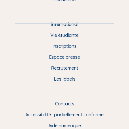
m
P
i
e
International
d
Vie étudiante
d
Inscriptions
e
Espace presse
p
Recrutement
a
Les labels
g
e
F
Contacts
L
R
i
Accessibilité : partiellement conforme
e
n
Aide numérique