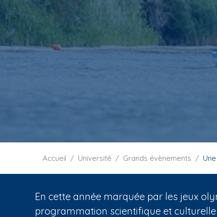
i
d
p
a
'
l
e
r
r
e
u
F
Accueil
Université
Grands évènements
Une
r
i
l
d
En cette année marquée par les jeux oly
'
programmation scientifique et culturelle
A