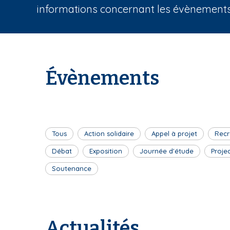
informations concernant les évènements 
r
i
a
n
e
Évènements
Tous
Action solidaire
Appel à projet
Recr
Débat
Exposition
Journée d'étude
Proje
Soutenance
Actualités