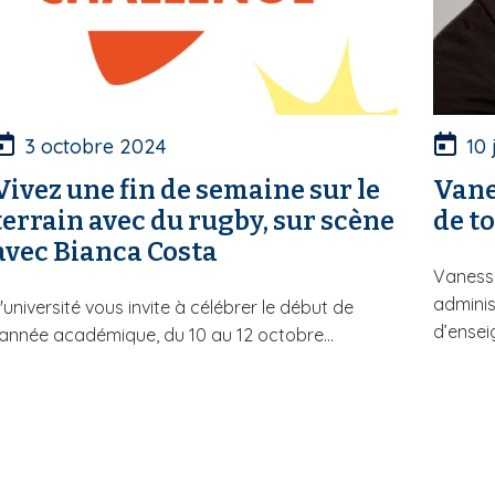
3 octobre 2024
10 
Vivez une fin de semaine sur le
Vane
terrain avec du rugby, sur scène
de to
avec Bianca Costa
Vanessa
administ
'université vous invite à célébrer le début de
d’ensei
'année académique, du 10 au 12 octobre...