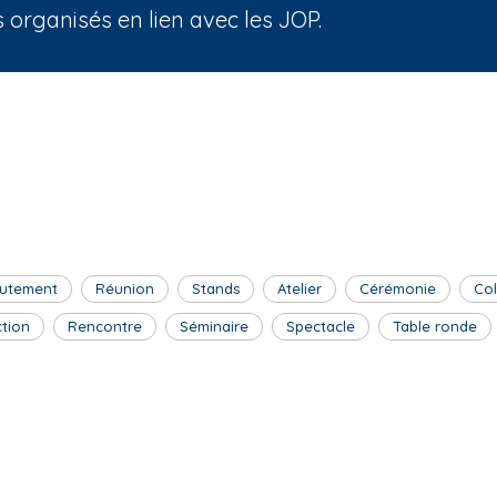
organisés en lien avec les JOP.
utement
Réunion
Stands
Atelier
Cérémonie
Co
ction
Rencontre
Séminaire
Spectacle
Table ronde