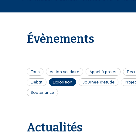
i
a
n
e
Évènements
Tous
Action solidaire
Appel à projet
Recr
Débat
Exposition
Journée d'étude
Proje
Soutenance
Actualités