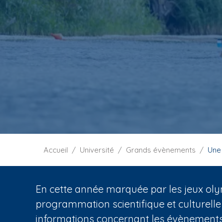
i
p
a
l
F
Accueil
Université
Grands évènements
Une
i
l
d
En cette année marquée par les jeux oly
'
programmation scientifique et culturelle
A
informations concernant les évènements 
r