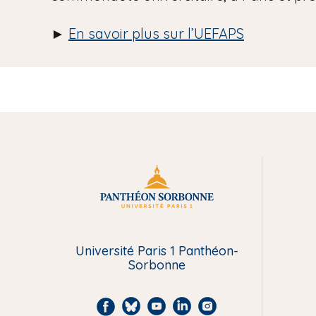
►
En savoir plus sur l’UEFAPS
M
e
n
Université Paris 1 Panthéon-
Sorbonne
u
F
B
Y
L
I