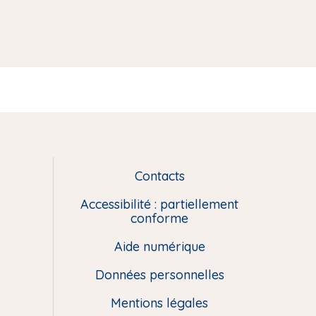
Contacts
L
i
Accessibilité : partiellement
e
conforme
n
Aide numérique
s
u
Données personnelles
t
i
Mentions légales
l