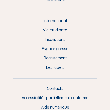
m
P
i
e
International
d
Vie étudiante
d
Inscriptions
e
Espace presse
p
Recrutement
a
Les labels
g
e
F
Contacts
L
R
i
Accessibilité : partiellement conforme
e
n
Aide numérique