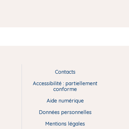
Contacts
L
i
Accessibilité : partiellement
e
conforme
n
Aide numérique
s
u
Données personnelles
t
i
Mentions légales
l