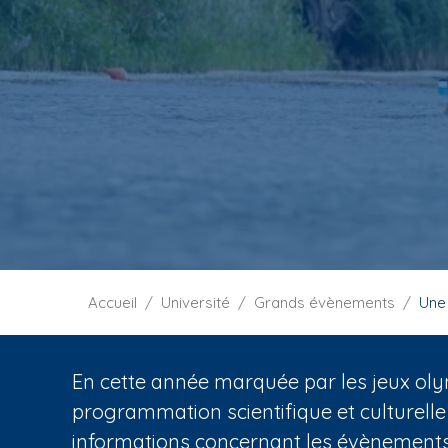
i
p
a
l
F
Accueil
Université
Grands évènements
Une
i
l
d
En cette année marquée par les jeux oly
'
programmation scientifique et culturelle
A
informations concernant les évènements 
r