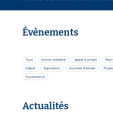
i
a
n
e
Évènements
Tous
Action solidaire
Appel à projet
Recr
Débat
Exposition
Journée d'étude
Proje
Soutenance
Actualités