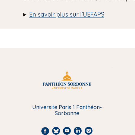
►
En savoir plus sur l’UEFAPS
M
e
n
Université Paris 1 Panthéon-
Sorbonne
u
F
B
Y
L
I