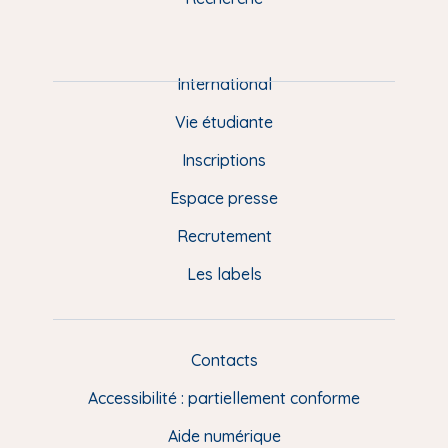
m
P
i
e
International
d
Vie étudiante
d
Inscriptions
e
Espace presse
p
Recrutement
a
Les labels
g
e
F
Contacts
L
R
i
Accessibilité : partiellement conforme
e
n
Aide numérique