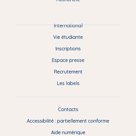
m
P
i
e
International
d
Vie étudiante
d
Inscriptions
e
Espace presse
p
Recrutement
a
Les labels
g
e
F
Contacts
L
R
i
Accessibilité : partiellement conforme
e
n
Aide numérique