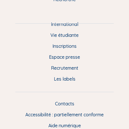
m
P
i
e
International
d
Vie étudiante
d
Inscriptions
e
Espace presse
p
Recrutement
a
Les labels
g
e
F
Contacts
L
R
i
Accessibilité : partiellement conforme
e
n
Aide numérique