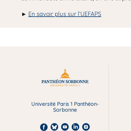
►
En savoir plus sur l’UEFAPS
M
e
n
Université Paris 1 Panthéon-
Sorbonne
u
F
B
Y
L
I