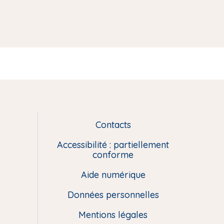
Contacts
L
i
Accessibilité : partiellement
e
conforme
n
Aide numérique
s
u
Données personnelles
t
i
Mentions légales
l