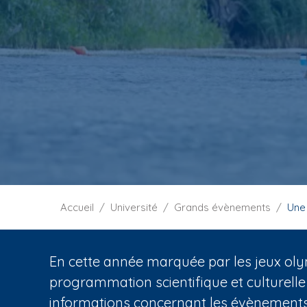
i
p
a
l
F
Accueil
Université
Grands évènements
Une
i
l
d
En cette année marquée par les jeux oly
'
programmation scientifique et culturelle
A
informations concernant les évènements 
r