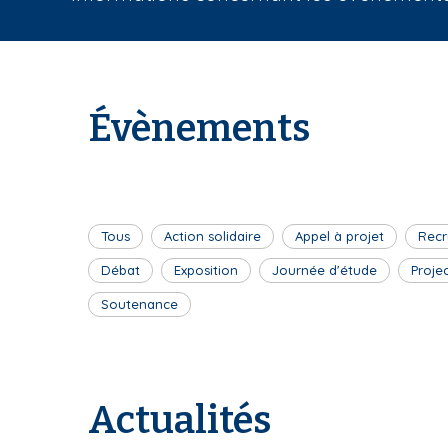
i
a
n
e
Évènements
Tous
Action solidaire
Appel à projet
Recr
Débat
Exposition
Journée d'étude
Proje
Soutenance
Actualités