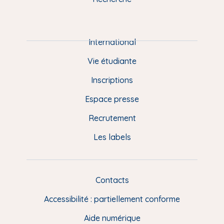
m
P
i
e
International
d
Vie étudiante
d
Inscriptions
e
Espace presse
p
Recrutement
a
Les labels
g
e
F
Contacts
L
R
i
Accessibilité : partiellement conforme
e
n
Aide numérique