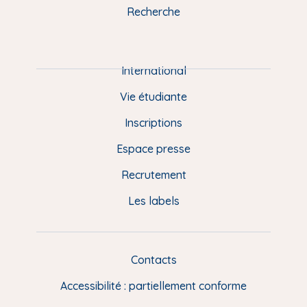
k
n
a
u
Recherche
m
P
i
e
International
d
Vie étudiante
d
Inscriptions
e
Espace presse
p
Recrutement
a
Les labels
g
e
F
Contacts
L
R
i
Accessibilité : partiellement conforme
e