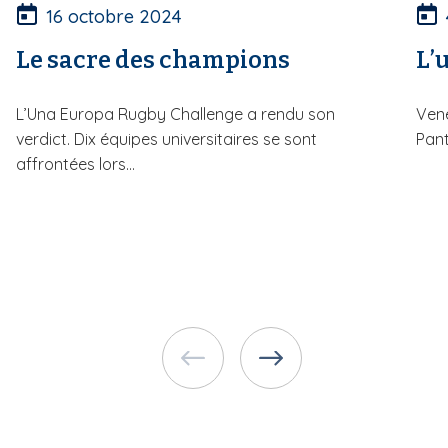
16 octobre 2024
Le sacre des champions
L’u
L’Una Europa Rugby Challenge a rendu son
Vene
verdict. Dix équipes universitaires se sont
Pant
affrontées lors...