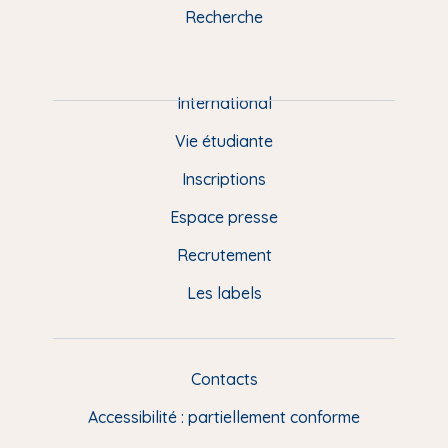
k
n
a
u
Recherche
m
P
i
e
International
d
Vie étudiante
d
Inscriptions
e
Espace presse
p
Recrutement
a
Les labels
g
e
F
Contacts
L
R
i
Accessibilité : partiellement conforme
e