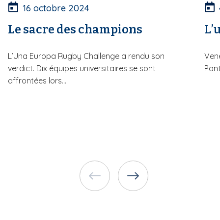
16 octobre 2024
Le sacre des champions
L’u
L’Una Europa Rugby Challenge a rendu son
Vene
verdict. Dix équipes universitaires se sont
Pant
affrontées lors...