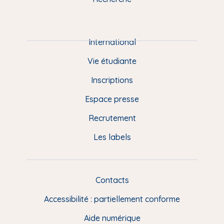
m
P
i
e
International
d
Vie étudiante
d
Inscriptions
e
Espace presse
p
Recrutement
a
Les labels
g
e
F
Contacts
L
R
i
Accessibilité : partiellement conforme
e
n
Aide numérique