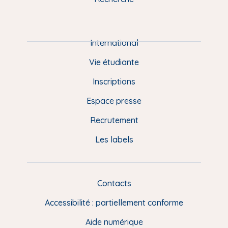
m
P
i
e
International
d
Vie étudiante
d
Inscriptions
e
Espace presse
p
Recrutement
a
Les labels
g
e
F
Contacts
L
R
i
Accessibilité : partiellement conforme
e
n
Aide numérique