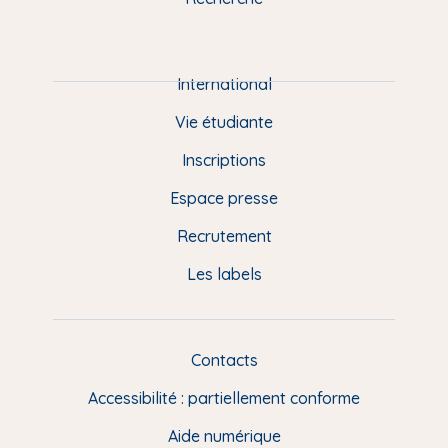
m
P
i
e
International
d
Vie étudiante
d
Inscriptions
e
Espace presse
p
Recrutement
a
Les labels
g
e
F
Contacts
L
R
i
Accessibilité : partiellement conforme
e
n
Aide numérique