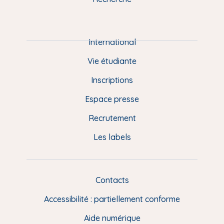
m
P
i
e
International
d
Vie étudiante
d
Inscriptions
e
Espace presse
p
Recrutement
a
Les labels
g
e
F
Contacts
L
R
i
Accessibilité : partiellement conforme
e
n
Aide numérique