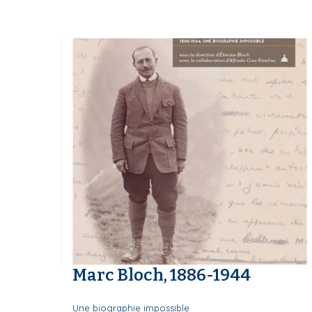
i
p
a
l
Marc Bloch, 1886-1944
Une biographie impossible