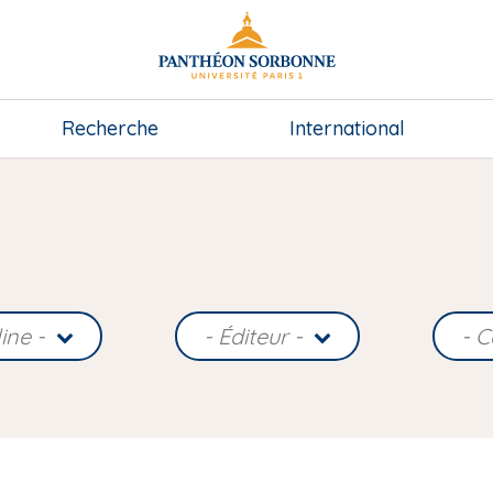
Recherche
International
line -
- Éditeur -
- C