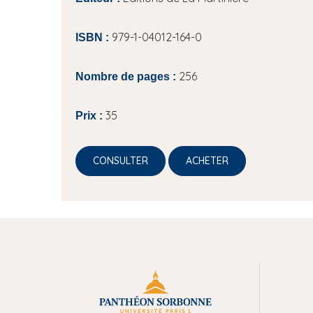
979-1-04012-164-0
ISBN :
256
Nombre de pages :
35
Prix :
CONSULTER
ACHETER
M