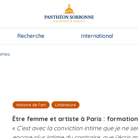
Recherche
International
emmes
Histoire de l'art
Littérature
Être femme et artiste à Paris : formation
«
C’est avec la conviction intime que je ne se
encore plus intime du contraire, que j’écris m