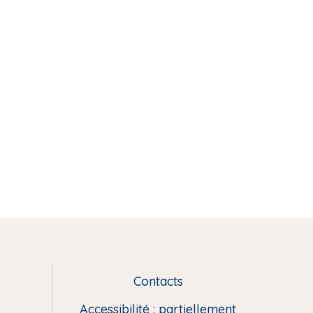
Contacts
L
i
Accessibilité : partiellement