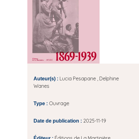
i
p
a
l
Lucia Pesapane , Delphine
Auteur(s) :
Wanes
Ouvrage
Type :
2025-11-19
Date de publication :
Éditions de La Martinière
Éditeur :