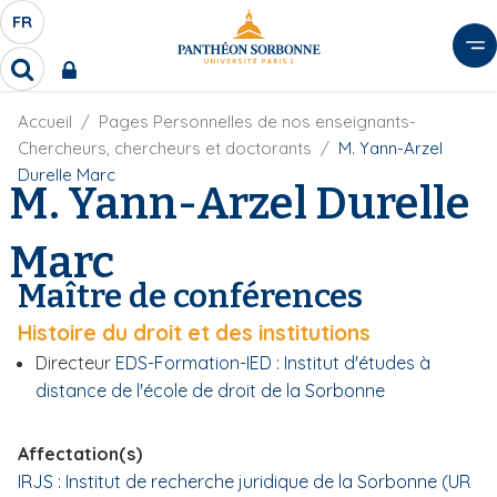
A
FR
S
F
l
É
R
l
R
L
e
e
E
r
F
Accueil
Pages Personnelles de nos enseignants-
c
C
i
h
a
Chercheurs, chercheurs et doctorants
M. Yann-Arzel
l
T
e
u
Durelle Marc
d
M. Yann-Arzel Durelle
r
E
c
'
c
U
o
A
h
Marc
r
R
n
e
i
D
r
t
Maître de conférences
a
E
e
n
L
Histoire du droit et des institutions
e
n
A
u
Directeur
EDS-Formation-IED : Institut d'études à
N
p
distance de l'école de droit de la Sorbonne
G
r
U
i
Affectation(s)
E
n
IRJS : Institut de recherche juridique de la Sorbonne (UR
c