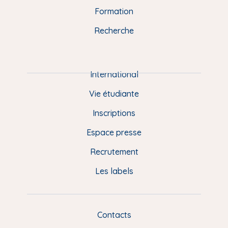
n
o
y
e
I
r
Formation
k
n
a
u
Recherche
m
P
i
e
International
d
Vie étudiante
d
Inscriptions
e
Espace presse
p
Recrutement
a
Les labels
g
e
F
Contacts
L