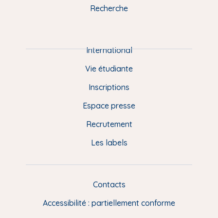
k
n
a
u
Recherche
m
P
i
e
International
d
Vie étudiante
d
Inscriptions
e
Espace presse
p
Recrutement
a
Les labels
g
e
F
Contacts
L
R
i
Accessibilité : partiellement conforme
e