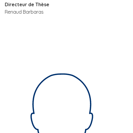
Directeur de Thèse
i
Renaud Barbaras
p
a
l