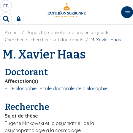
A
FR
S
F
l
É
R
l
R
L
e
e
E
r
F
Accueil
Pages Personnelles de nos enseignants-
c
C
i
h
a
Chercheurs, chercheurs et doctorants
M. Xavier Haas
l
T
e
u
d
M. Xavier Haas
r
E
c
'
c
U
o
A
h
r
R
n
e
Doctorant
i
D
r
t
a
E
Affectation(s)
e
n
L
ED Philosophie : École doctorale de philosophie
e
n
A
u
N
p
Recherche
G
r
Sujet de thèse
U
i
Eugène Minkowski et la psychiatrie : de la
E
n
psychopathologie à la cosmologie
c