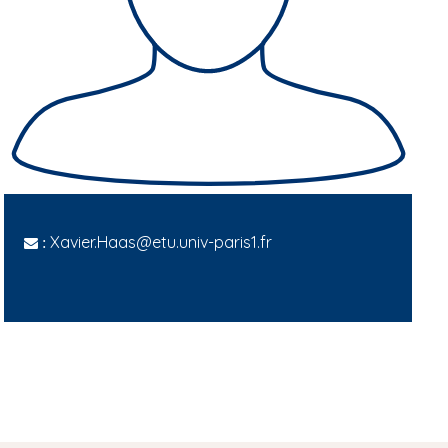
Xavier.Haas@etu.univ-paris1.fr
: