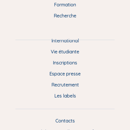
n
o
y
e
I
r
Formation
k
n
a
u
Recherche
m
P
i
e
International
d
Vie étudiante
d
Inscriptions
e
Espace presse
p
Recrutement
a
Les labels
g
e
F
Contacts
L
R
i