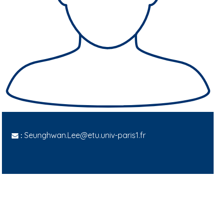
Seunghwan.Lee@etu.univ-paris1.fr
: