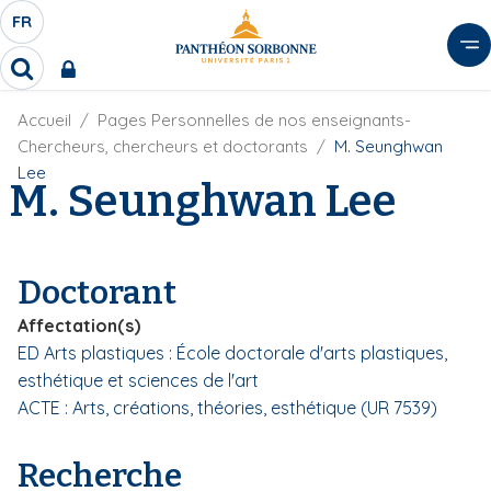
A
FR
S
F
l
É
R
l
R
L
e
e
E
r
F
Accueil
Pages Personnelles de nos enseignants-
c
C
i
h
a
Chercheurs, chercheurs et doctorants
M. Seunghwan
l
T
e
u
Lee
d
M. Seunghwan Lee
r
E
c
'
c
U
o
A
h
r
R
n
e
i
D
r
t
Doctorant
a
E
e
n
L
Affectation(s)
e
n
A
ED Arts plastiques : École doctorale d'arts plastiques,
u
N
esthétique et sciences de l'art
p
G
r
ACTE : Arts, créations, théories, esthétique (UR 7539)
U
i
E
n
Recherche
c