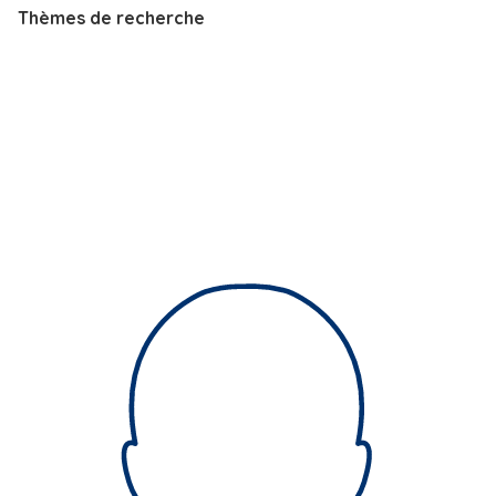
Thèmes de recherche
i
p
a
l