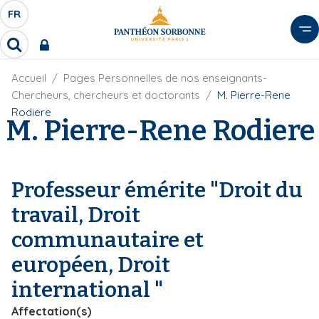
A
FR
S
F
l
É
R
l
R
L
e
e
E
r
F
Accueil
Pages Personnelles de nos enseignants-
c
C
i
h
a
Chercheurs, chercheurs et doctorants
M. Pierre-Rene
l
T
e
u
Rodiere
d
M. Pierre-Rene Rodiere
r
E
c
'
c
U
o
A
h
r
R
n
e
i
D
r
t
Professeur émérite "Droit du
a
E
e
n
travail, Droit
L
e
n
A
u
communautaire et
N
p
européen, Droit
G
r
U
i
international "
E
n
Affectation(s)
c