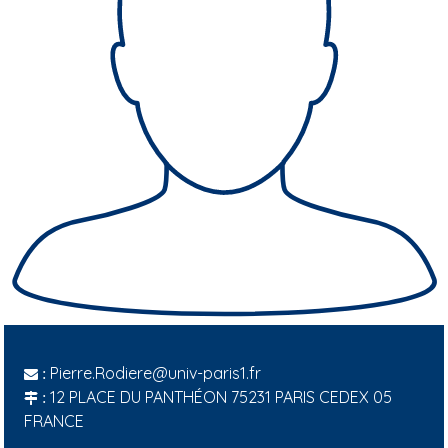
Pierre.Rodiere@univ-paris1.fr
:
12 PLACE DU PANTHÉON 75231 PARIS CEDEX 05
:
FRANCE