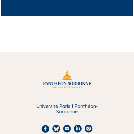
Université Paris 1 Panthéon-
Sorbonne
F
B
Y
L
I