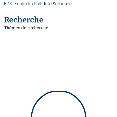
EDS : École de droit de la Sorbonne
i
p
a
Recherche
l
Thèmes de recherche