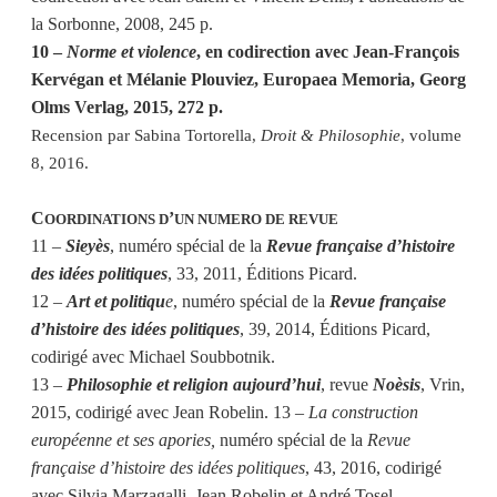
la Sorbonne, 2008, 245 p.
10 –
Norme et violence
, en codirection avec Jean-François
Kervégan et Mélanie Plouviez, Europaea Memoria, Georg
Olms Verlag, 2015, 272 p.
Recension par Sabina Tortorella,
Droit & Philosophie
, volume
8, 2016.
C
’
OORDINATIONS D
UN NUMERO DE REVUE
11 –
Sieyès
, numéro spécial de la
Revue française d’histoire
des idées politiques
, 33, 2011, Éditions Picard.
12 –
Art et politiqu
e
, numéro spécial de la
Revue française
d’histoire des idées politiques
, 39, 2014, Éditions Picard,
codirigé avec Michael Soubbotnik.
13 –
Philosophie et religion aujourd’hui
, revue
Noèsis
, Vrin,
2015, codirigé avec Jean Robelin. 13 –
La construction
européenne et ses apories,
numéro spécial de la
Revue
française d’histoire des idées politiques
, 43, 2016, codirigé
avec Silvia Marzagalli, Jean Robelin et André Tosel.