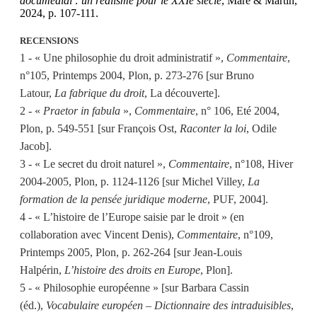
documédial : un réalisme pour le XXIe siècle
, Mare & Martin,
2024, p. 107-111.
RECENSIONS
1 - « Une philosophie du droit administratif »,
Commentaire
,
n°105, Printemps 2004, Plon, p. 273-276 [sur Bruno
Latour,
La fabrique du droit
, La découverte].
2 - «
Praetor in fabula
»,
Commentaire
, n° 106, Eté 2004,
Plon, p. 549-551 [sur François Ost,
Raconter la loi
, Odile
Jacob].
3 - « Le secret du droit naturel »,
Commentaire
, n°108, Hiver
2004-2005, Plon, p. 1124-1126 [sur Michel Villey,
La
formation de la pensée juridique moderne
, PUF, 2004].
4 - « L’histoire de l’Europe saisie par le droit » (en
collaboration avec Vincent Denis),
Commentaire
, n°109,
Printemps 2005, Plon, p. 262-264 [sur Jean-Louis
Halpérin,
L’histoire des droits en Europe
, Plon].
5 - « Philosophie européenne » [sur Barbara Cassin
(éd.),
Vocabulaire européen – Dictionnaire des intraduisibles
,