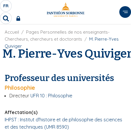
A
FR
S
F
l
É
R
l
R
L
e
e
E
r
F
Accueil
Pages Personnelles de nos enseignants-
c
C
i
h
a
Chercheurs, chercheurs et doctorants
M. Pierre-Yves
l
T
e
u
Quiviger
d
M. Pierre-Yves Quivige
r
E
c
'
c
U
o
A
h
r
R
n
e
i
D
r
t
Professeur des universités
a
E
e
n
L
Philosophie
e
n
A
u
Directeur
UFR 10 : Philosophie
N
p
G
r
Affectation(s)
U
i
IHPST : Institut d'histoire et de philosophie des sciences
E
n
et des techniques (UMR 8590)
c