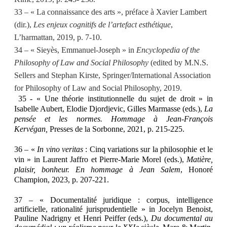
33 – « La connaissance des arts », préface à Xavier Lambert
(dir.),
Les enjeux cognitifs de l’artefact esthétique
,
L’harmattan, 2019, p. 7-10.
34 – « Sieyès, Emmanuel-Joseph » in
Encyclopedia of the
Philosophy of Law and Social Philosophy
(edited by M.N.S.
Sellers and Stephan Kirste, Springer/International Association
for Philosophy of Law and Social Philosophy, 2019.
35 - « Une théorie institutionnelle du sujet de droit » in
Isabelle Aubert, Elodie Djordjevic, Gilles Marmasse (eds.),
La
pensée et les normes. Hommage à Jean-François
Kervégan,
Presses de la Sorbonne, 2021, p. 215-225.
36 – «
In vino veritas
: Cinq variations sur la philosophie et le
vin » in Laurent Jaffro et Pierre-Marie Morel (eds.),
Matière,
plaisir, bonheur. En hommage à Jean Salem
, Honoré
Champion, 2023, p. 207-221.
37 – « Documentalité juridique : corpus, intelligence
artificielle, rationalité jurisprudentielle » in Jocelyn Benoist,
Pauline Nadrigny et Henri Peiffer (eds.),
Du documental au