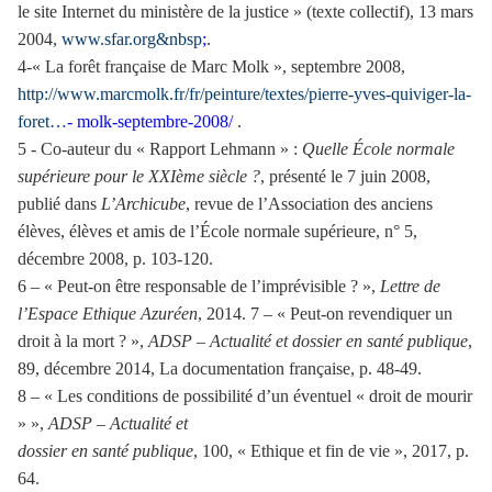
le site Internet du ministère de la justice » (texte collectif), 13 mars
2004,
www.sfar.org&nbsp
;
.
4-« La forêt française de Marc Molk », septembre 2008,
http://www.marcmolk.fr/fr/peinture/textes/pierre-yves-quiviger-la-
foret…
- molk-septembre-2008/
.
5 - Co-auteur du « Rapport Lehmann » :
Quelle École normale
supérieure pour le XXIème siècle ?
, présenté le 7 juin 2008,
publié dans
L’Archicube
, revue de l’Association des anciens
élèves, élèves et amis de l’École normale supérieure, n° 5,
décembre 2008, p. 103-120.
6 – « Peut-on être responsable de l’imprévisible ? »,
Lettre de
l’Espace Ethique Azuréen
, 2014. 7 – « Peut-on revendiquer un
droit à la mort ? »,
ADSP – Actualité et dossier en santé publique
,
89, décembre 2014, La documentation française, p. 48-49.
8 – « Les conditions de possibilité d’un éventuel « droit de mourir
» »,
ADSP – Actualité et
dossier en santé publique
, 100, « Ethique et fin de vie », 2017, p.
64.