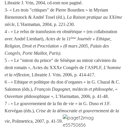
Librairie J. Vrin, 2004, cd-rom non paginé.
3- « Les trois "critiques" de Pierre Bourdieu » in Myriam
Bienenstock & André Tosel (éd.),
La Raison pratique au XXème
siècle
, L’Harmattan, 2004, p. 221-230.
4 - « Le refus de transfusion en obstétrique » (en collaboration
ème
avec André Lienhart),
Actes de la 11
Journée « Ethique,
Religion, Droit et Procréation » (8 mars 2005, Palais des
Congrès, Porte Maillot, Paris).
5 - « Le "miroir du prince" de Sénèque au miroir calvinien du
droit romain », Actes du XXXe Congrès de l’ASPLF,
L’homme
et la réflexion,
Librairie J. Vrin, 2006, p. 414-417.
6 - « Ethique et politique du don d’organes » in G. Chazal & C.
Salomon (éds.),
François Dagognet, médecin et philosophe
, «
Ouverture philosophique », L’Harmattan, 2006, p. 41-48.
7 - « Le gouvernement de la fin de vie » in G. Duso et J.F.
Kervégan (éds.),
Crise de la démocratie et gouvernement de la
vie
, Polimetrica, 2007, p. 41-59.