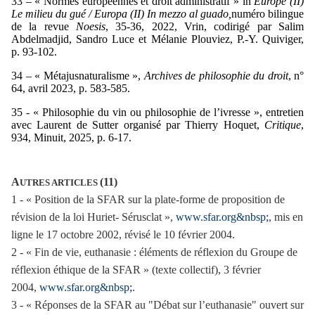
33 – « Normes européennes et droit administratif » in
Europe (II)
Le milieu du gué
/ Europa (II) In mezzo al guado,
numéro bilingue
de la revue
Noesis
, 35-36, 2022, Vrin, codirigé par Salim
Abdelmadjid, Sandro Luce et Mélanie Plouviez, P.-Y. Quiviger,
p. 93-102.
34 – « Métajusnaturalisme »,
Archives de philosophie du droit
, n°
64, avril 2023, p. 583-585.
35 - « Philosophie du vin ou philosophie de l’ivresse », entretien
avec Laurent de Sutter organisé par Thierry Hoquet,
Critique
,
934, Minuit, 2025, p. 6-17.
A
(11)
UTRES ARTICLES
1 - « Position de la SFAR sur la plate-forme de proposition de
révision de la loi Huriet- Sérusclat »,
www.sfar.org&nbsp
;
, mis en
ligne le 17 octobre 2002, révisé le 10 février 2004.
2 - « Fin de vie, euthanasie : éléments de réflexion du Groupe de
réflexion éthique de la SFAR » (texte collectif), 3 février
2004,
www.sfar.org&nbsp
;
.
3 - « Réponses de la SFAR au "Débat sur l’euthanasie" ouvert sur