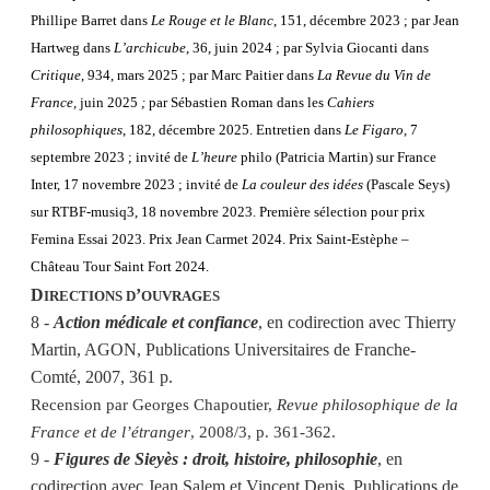
Phillipe Barret dans
Le Rouge et le Blanc
, 151, décembre 2023 ; par Jean
Hartweg dans
L’archicube
, 36, juin 2024 ; par Sylvia Giocanti dans
Critique
, 934, mars 2025 ; par Marc Paitier dans
La Revue du Vin de
France,
juin 2025
;
par Sébastien Roman dans les
Cahiers
philosophiques
, 182, décembre 2025. Entretien dans
Le Figaro
, 7
septembre 2023 ; invité de
L’heure
philo (Patricia Martin) sur France
Inter, 17 novembre 2023 ; invité de
La couleur des idées
(Pascale Seys)
sur RTBF-musiq3, 18 novembre 2023. Première sélection pour prix
Femina Essai 2023. Prix Jean Carmet 2024. Prix Saint-Estèphe –
Château Tour Saint Fort 2024.
D
’
IRECTIONS D
OUVRAGES
8 -
Action médicale et confiance
, en codirection avec Thierry
Martin, AGON, Publications Universitaires de Franche-
Comté, 2007, 361 p.
Recension par Georges Chapoutier,
Revue philosophique de la
France et de l’étranger
, 2008/3, p. 361-362.
9 -
Figures de Sieyès : droit, histoire, philosophie
, en
codirection avec Jean Salem et Vincent Denis, Publications de