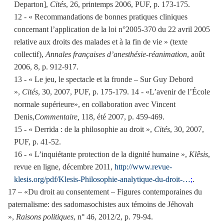
Departon],
Cités
, 26, printemps 2006, PUF, p. 173-175.
12 - « Recommandations de bonnes pratiques cliniques
concernant l’application de la loi n°2005-370 du 22 avril 2005
relative aux droits des malades et à la fin de vie » (texte
collectif),
Annales françaises d’anesthésie-réanimation
, août
2006, 8, p. 912-917.
13 - « Le jeu, le spectacle et la fronde – Sur Guy Debord
»,
Cités
, 30, 2007, PUF, p. 175-179. 14 - «L’avenir de l’École
normale supérieure», en collaboration avec Vincent
Denis,
Commentaire,
118, été 2007, p. 459-469.
15 - « Derrida : de la philosophie au droit »,
Cités
, 30, 2007,
PUF, p. 41-52.
16 - « L’inquiétante protection de la dignité humaine »,
Klêsis
,
revue en ligne, décembre 2011,
http://www.revue-
klesis.org/pdf/Klesis-Philosophie-analytique-du-droit-…
;
.
17 – «Du droit au consentement – Figures contemporaines du
paternalisme: des sadomasochistes aux témoins de Jéhovah
»,
Raisons politiques
, n° 46, 2012/2, p. 79-94.