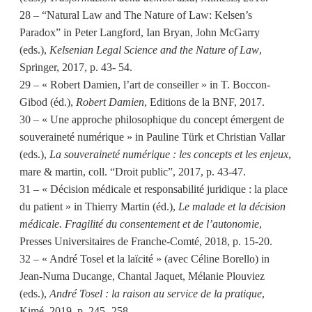
28 – “Natural Law and The Nature of Law: Kelsen’s
Paradox” in Peter Langford, Ian Bryan, John McGarry
(eds.),
Kelsenian Legal Science and the Nature of Law
,
Springer, 2017, p. 43- 54.
29 – « Robert Damien, l’art de conseiller » in T. Boccon-
Gibod (éd.),
Robert Damien
, Editions de la BNF, 2017.
30 – « Une approche philosophique du concept émergent de
souveraineté numérique » in Pauline Türk et Christian Vallar
(eds.),
La souveraineté numérique : les concepts et les enjeux
,
mare & martin, coll. “Droit public”, 2017, p. 43-47.
31 – « Décision médicale et responsabilité juridique : la place
du patient » in Thierry Martin (éd.),
Le malade et la décision
médicale. Fragilité du consentement et de l’autonomie
,
Presses Universitaires de Franche-Comté, 2018, p. 15-20.
32 – « André Tosel et la laïcité » (avec Céline Borello) in
Jean-Numa Ducange, Chantal Jaquet, Mélanie Plouviez
(eds.),
André Tosel : la raison au service de la pratique
,
Kimé, 2019, p. 245- 258.