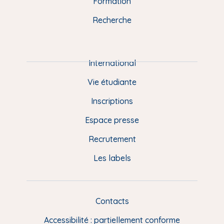
o
y
e
I
r
Formation
k
n
a
u
Recherche
m
P
i
e
International
d
Vie étudiante
d
Inscriptions
e
Espace presse
p
Recrutement
a
Les labels
g
e
F
Contacts
L
R
i
Accessibilité : partiellement conforme