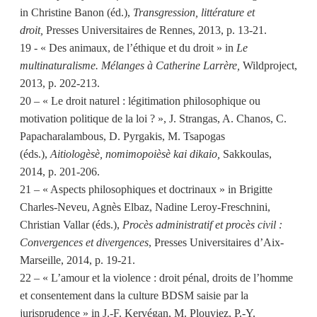
in Christine Banon (éd.),
Transgression, littérature et
droit,
Presses Universitaires de Rennes, 2013, p. 13-21.
19 - « Des animaux, de l’éthique et du droit » in
Le
multinaturalisme. Mélanges à Catherine Larrère,
Wildproject,
2013, p. 202-213.
20 – « Le droit naturel : légitimation philosophique ou
motivation politique de la loi ? », J. Strangas, A. Chanos, C.
Papacharalambous, D. Pyrgakis, M. Tsapogas
(éds.),
Aitiologèsè, nomimopoièsè kai dikaio,
Sakkoulas,
2014, p. 201-206.
21 – « Aspects philosophiques et doctrinaux » in Brigitte
Charles-Neveu, Agnès Elbaz, Nadine Leroy-Freschnini,
Christian Vallar (éds.),
Procès administratif et procès civil :
Convergences et divergences
, Presses Universitaires d’Aix-
Marseille, 2014, p. 19-21.
22 – « L’amour et la violence : droit pénal, droits de l’homme
et consentement dans la culture BDSM saisie par la
jurisprudence » in J.-F. Kervégan, M. Plouviez, P.-Y.