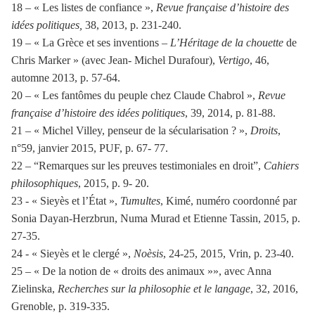
18 – « Les listes de confiance »,
Revue française d’histoire des
idées politiques,
38, 2013, p. 231-240.
19 – « La Grèce et ses inventions –
L’Héritage de la chouette
de
Chris Marker » (avec Jean- Michel Durafour),
Vertigo
, 46,
automne 2013, p. 57-64.
20 – « Les fantômes du peuple chez Claude Chabrol »,
Revue
française d’histoire des idées politiques
, 39, 2014, p. 81-88.
21 – « Michel Villey, penseur de la sécularisation ? »,
Droits
,
n°59, janvier 2015, PUF, p. 67- 77.
22 – “Remarques sur les preuves testimoniales en droit”,
Cahiers
philosophiques
, 2015, p. 9- 20.
23 - « Sieyès et l’État »,
Tumultes
, Kimé, numéro coordonné par
Sonia Dayan-Herzbrun, Numa Murad et Etienne Tassin, 2015, p.
27-35.
24 - « Sieyès et le clergé »,
Noèsis
, 24-25, 2015, Vrin, p. 23-40.
25 – « De la notion de « droits des animaux »», avec Anna
Zielinska,
Recherches sur la philosophie et le langage
, 32, 2016,
Grenoble, p. 319-335.