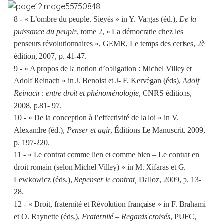
8 - « L’ombre du peuple. Sieyès » in Y. Vargas (éd.),
De la
puissance du peuple
, tome 2, « La démocratie chez les
penseurs révolutionnaires », GEMR, Le temps des cerises, 2è
édition, 2007, p. 41-47.
9 - « A propos de la notion d’obligation : Michel Villey et
Adolf Reinach » in J. Benoist et J- F. Kervégan (éds),
Adolf
Reinach : entre droit et phénoménologie
, CNRS éditions,
2008, p.81- 97.
10 - « De la conception à l’effectivité de la loi » in V.
Alexandre (éd.),
Penser et agir
, Éditions Le Manuscrit, 2009,
p. 197-220.
11 - « Le contrat comme lien et comme bien – Le contrat en
droit romain (selon Michel Villey) » in M. Xifaras et G.
Lewkowicz (éds.),
Repenser le contrat,
Dalloz, 2009, p. 13-
28.
12 - « Droit, fraternité et Révolution française » in F. Brahami
et O. Raynette (éds.),
Fraternité – Regards croisés
, PUFC,