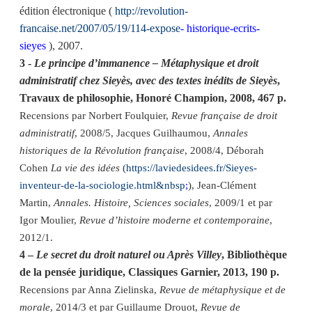
édition électronique (
http://revolution-
francaise.net/2007/05/19/114-expose
- historique-ecrits-
sieyes
), 2007.
3 -
Le principe d’immanence – Métaphysique et droit
administratif chez Sieyès, avec des textes inédits de Sieyès
,
Travaux de philosophie, Honoré Champion, 2008, 467 p.
Recensions par Norbert Foulquier,
Revue française de droit
administratif
, 2008/5, Jacques Guilhaumou,
Annales
historiques de la Révolution française
, 2008/4, Déborah
Cohen
La vie des idées
(
https://laviedesidees.fr/Sieyes-
inventeur-de-la-sociologie.html&nbsp
;
), Jean-Clément
Martin,
Annales. Histoire, Sciences sociales
, 2009/1 et par
Igor Moulier,
Revue d’histoire moderne et contemporaine
,
2012/1.
4 –
Le secret du droit naturel ou Après Villey
, Bibliothèque
de la pensée juridique, Classiques Garnier, 2013, 190 p.
Recensions par Anna Zielinska,
Revue de métaphysique et de
morale
, 2014/3 et par Guillaume Drouot,
Revue de