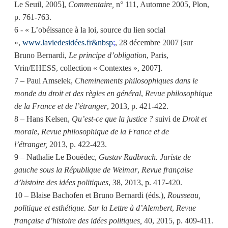
Le Seuil, 2005],
Commentaire,
n° 111, Automne 2005, Plon,
p. 761-763.
6 - « L’obéissance à la loi, source du lien social
»,
www.laviedesidées.fr&nbsp
;
, 28 décembre 2007 [sur
Bruno Bernardi,
Le principe d’obligation
, Paris,
Vrin/EHESS, collection « Contextes », 2007].
7 – Paul Amselek,
Cheminements philosophiques dans le
monde du droit et des règles en général
,
Revue philosophique
de la France et de l’étranger
, 2013, p. 421-422.
8 – Hans Kelsen,
Qu’est-ce que la justice ?
suivi de
Droit et
morale
,
Revue philosophique de la France et de
l’étranger,
2013, p. 422-423.
9 – Nathalie Le Bouëdec,
Gustav Radbruch. Juriste de
gauche sous la République de Weimar
,
Revue française
d’histoire des idées politiques
, 38, 2013, p. 417-420.
10 – Blaise Bachofen et Bruno Bernardi (éds.),
Rousseau,
politique et esthétique. Sur la Lettre à d’Alembert
,
Revue
française d’histoire des idées politiques,
40, 2015, p. 409-411.