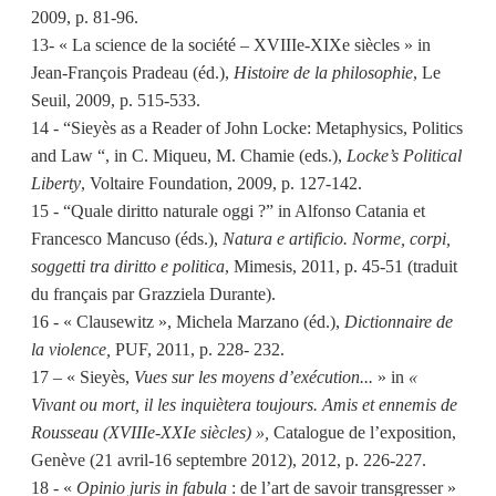
2009, p. 81-96.
13- « La science de la société – XVIIIe-XIXe siècles » in
Jean-François Pradeau (éd.),
Histoire de la philosophie
, Le
Seuil, 2009, p. 515-533.
14 - “Sieyès as a Reader of John Locke: Metaphysics, Politics
and Law “, in C. Miqueu, M. Chamie (eds.),
Locke’s Political
Liberty
, Voltaire Foundation, 2009, p. 127-142.
15 - “Quale diritto naturale oggi ?” in Alfonso Catania et
Francesco Mancuso (éds.),
Natura e artificio. Norme, corpi,
soggetti tra diritto e politica
, Mimesis, 2011, p. 45-51 (traduit
du français par Grazziela Durante).
16 - « Clausewitz », Michela Marzano (éd.),
Dictionnaire de
la violence,
PUF, 2011, p. 228- 232.
17 – « Sieyès,
Vues sur les moyens d’exécution...
» in
«
Vivant ou mort, il les inquiètera toujours. Amis et ennemis de
Rousseau (XVIIIe-XXIe siècles) »,
Catalogue de l’exposition,
Genève (21 avril-16 septembre 2012), 2012, p. 226-227.
18 - «
Opinio juris in fabula
: de l’art de savoir transgresser »