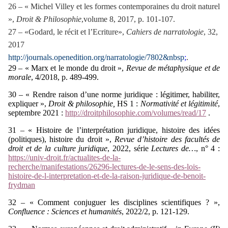
26 – « Michel Villey et les formes contemporaines du droit naturel
»,
Droit & Philosophie
,volume 8, 2017, p. 101-107.
27 – «Godard, le récit et l’Ecriture»,
Cahiers de narratologie
, 32,
2017
http://journals.openedition.org/narratologie/7802&nbsp
;
.
29 – « Marx et le monde du droit »,
Revue de métaphysique et de
morale
, 4/2018, p. 489-499.
30 – « Rendre raison d’une norme juridique : légitimer, habiliter,
expliquer »,
Droit & philosophie,
HS 1 :
Normativité et légitimité
,
septembre
2021 :
http://droitphilosophie.com/volumes/read/17
.
31 – « Histoire de l’interprétation juridique, histoire des idées
(politiques), histoire du droit »,
Revue d’histoire des facultés de
droit et de la culture juridique
, 2022, série
Lectures de…
, n° 4 :
https://univ-droit.fr/actualites-de-la-
recherche/manifestations/26296-lectures-de-le-sens-des-lois-
histoire-de-l-interpretation-et-de-la-raison-juridique-de-benoit-
frydman
32 – « Comment conjuguer les disciplines scientifiques ? »,
Confluence : Sciences et humanités
, 2022/2, p. 121-129.