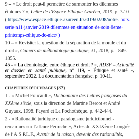
9 – « Le droit peut-il permettre de surmonter les dilemmes
éthiques ? »,
Lettre de l’Espace Ethique Azuréen
, 2019, p. 7-10
(
https://www.espace-ethique-azureen.fr/2019/02/08/notre
- hors-
serie-n11-janvier-2019-dilemmes-en-situation-de-soin-8eme-
printemps-ethique-de-nice/ )
10 – « Revisiter la question de la séparation de la morale et du
droit »,
Cahiers de méthodologie juridique
, 31, 2018, p. 1849-
1855.
45 - « La déontologie, entre éthique et droit ? »,
ADSP – Actualité
et dossier en santé publique
, n° 119, « Éthique et santé »,
septembre 2022, La documentation française, p. 10-11.
’
(37)
CHAPITRES D
OUVRAGES
1 - « Michel Foucault »,
Dictionnaire des Lettres françaises du
XXème siècle
, sous la direction de Martine Bercot et André
Guyaux, 1998, Fayard et La Pochothèque, p. 442-444.
2 - « Rationalité juridique et paralogisme juridictionnel -
remarques sur l’affaire Perruche », Actes du XXIXème Congrès
de l’A.S.P.L.F.,
Avenir de la raison, devenir des rationalités
,