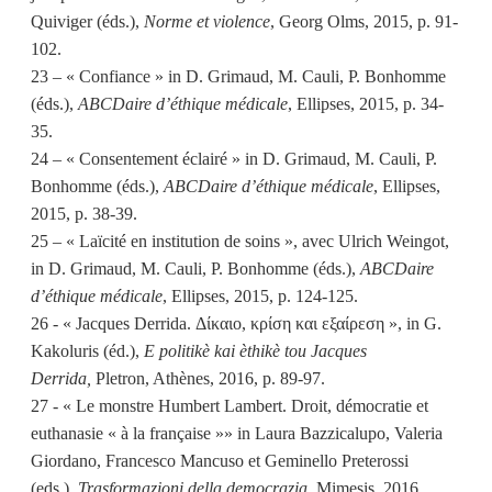
Quiviger (éds.),
Norme et violence
, Georg Olms, 2015, p. 91-
102.
23 – « Confiance » in D. Grimaud, M. Cauli, P. Bonhomme
(éds.),
ABCDaire d’éthique médicale
, Ellipses, 2015, p. 34-
35.
24 – « Consentement éclairé » in D. Grimaud, M. Cauli, P.
Bonhomme (éds.),
ABCDaire d’éthique médicale
, Ellipses,
2015, p. 38-39.
25 – « Laïcité en institution de soins », avec Ulrich Weingot,
in D. Grimaud, M. Cauli, P. Bonhomme (éds.),
ABCDaire
d’éthique médicale
, Ellipses, 2015, p. 124-125.
26 - « Jacques Derrida. Δίκαιο, κρίση και εξαίρεση », in G.
Kakoluris (éd.),
E politikè kai èthikè tou Jacques
Derrida,
Pletron, Athènes, 2016, p. 89-97.
27 - « Le monstre Humbert Lambert. Droit, démocratie et
euthanasie « à la française »» in Laura Bazzicalupo, Valeria
Giordano, Francesco Mancuso et Geminello Preterossi
(eds.),
Trasformazioni della democrazia
, Mimesis, 2016.