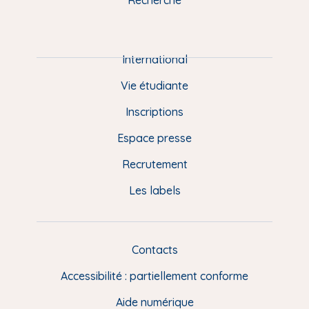
m
P
i
e
International
d
Vie étudiante
d
Inscriptions
e
Espace presse
p
Recrutement
a
Les labels
g
e
F
Contacts
L
R
i
Accessibilité : partiellement conforme
e
n
Aide numérique