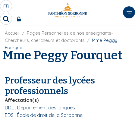
A
FR
S
F
l
É
R
l
R
L
e
e
E
r
F
Accueil
Pages Personnelles de nos enseignants-
c
C
i
h
a
Chercheurs, chercheurs et doctorants
Mme Peggy
l
T
e
u
Fourquet
d
Mme Peggy Fourquet
r
E
c
'
c
U
o
A
h
r
R
n
e
i
D
r
t
Professeur des lycées
a
E
e
n
professionnels
L
e
n
A
u
Affectation(s)
N
p
DDL : Département des langues
G
r
EDS : École de droit de la Sorbonne
U
i
E
n
c