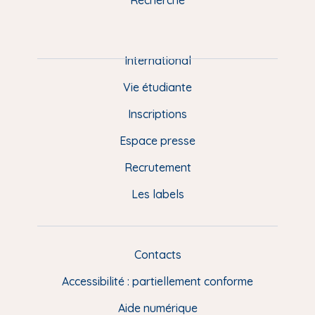
m
P
i
e
International
d
Vie étudiante
d
Inscriptions
e
Espace presse
p
Recrutement
a
Les labels
g
e
F
Contacts
L
R
i
Accessibilité : partiellement conforme
e
n
Aide numérique