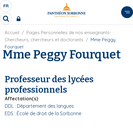
A
FR
S
F
l
É
R
l
R
L
e
e
E
r
F
Accueil
Pages Personnelles de nos enseignants-
c
C
i
h
a
Chercheurs, chercheurs et doctorants
Mme Peggy
l
T
e
u
Fourquet
d
Mme Peggy Fourquet
r
E
c
'
c
U
o
A
h
r
R
n
e
i
D
r
t
Professeur des lycées
a
E
e
n
professionnels
L
e
n
A
u
Affectation(s)
N
p
DDL : Département des langues
G
r
EDS : École de droit de la Sorbonne
U
i
E
n
c