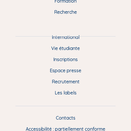
n
o
y
e
I
r
Formation
k
n
a
u
Recherche
m
P
i
e
International
d
Vie étudiante
d
Inscriptions
e
Espace presse
p
Recrutement
a
Les labels
g
e
F
Contacts
L
R
i
Accessibilité : partiellement conforme