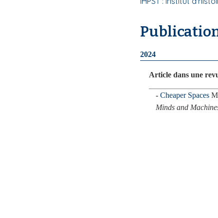
IHPST : Institut d'his
i
p
Publicatio
a
l
2024
Article dans une rev
Cheaper Spaces
Ma
Minds and Machine