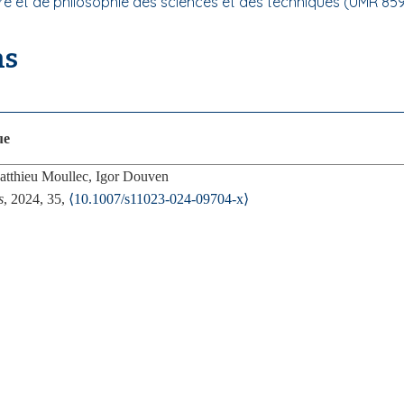
toire et de philosophie des sciences et des techniques (UMR 85
ns
ue
tthieu Moullec, Igor Douven
s
, 2024, 35,
⟨10.1007/s11023-024-09704-x⟩