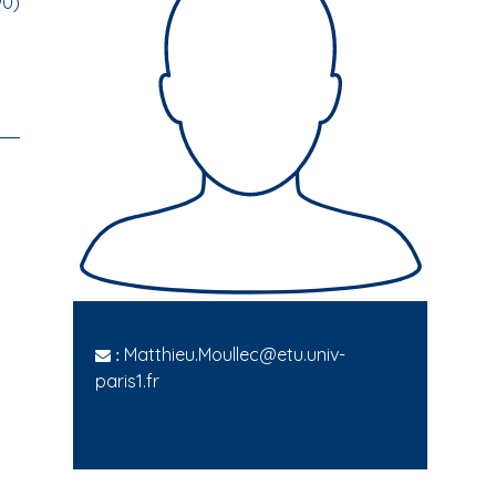
90)
Matthieu.Moullec@etu.univ-
:
paris1.fr