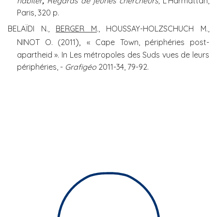
habiter
,
Regards de jeunes chercheurs,
L'Harmattan,
Paris, 320 p.
BELAÏDI N.,
BERGER M
.
, HOUSSAY-HOLZSCHUCH M.,
),
NINOT O. (2011
« Cape Town, périphéries post-
apartheid ».
In Les métropoles des Suds vues de leurs
périphéries, -
Grafigéo
2011-34, 79-92.