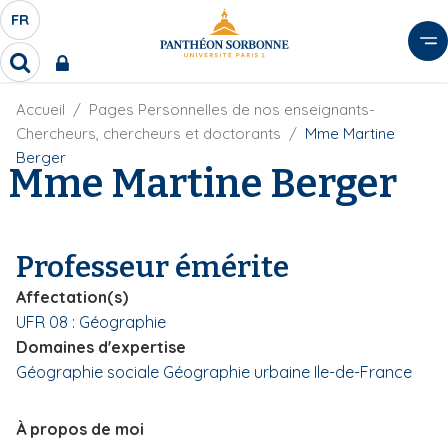
A
FR
S
F
l
É
R
l
R
L
e
e
E
r
F
Accueil
Pages Personnelles de nos enseignants-
c
C
i
h
a
Chercheurs, chercheurs et doctorants
Mme Martine
l
T
e
u
Berger
d
Mme Martine Berger
r
E
c
'
c
U
o
A
h
r
R
n
e
i
D
r
t
Professeur émérite
a
E
e
n
L
Affectation(s)
e
n
A
UFR 08 : Géographie
u
N
Domaines d'expertise
p
G
r
Géographie sociale
Géographie urbaine
Ile-de-France
U
i
E
n
À propos de moi
c