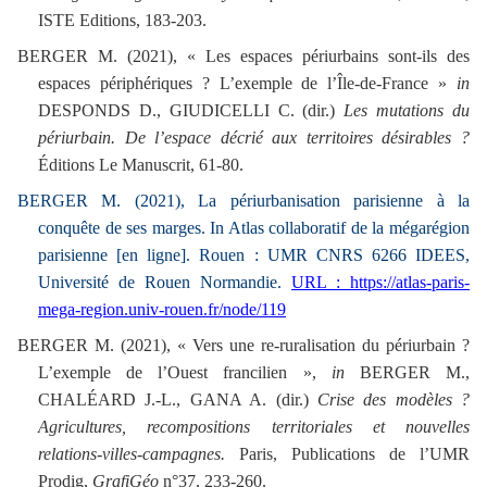
ISTE Editions, 183-203.
BERGER M. (2021), « Les espaces périurbains sont-ils des
espaces périphériques ? L’exemple de l’Île-de-France »
in
DESPONDS D., GIUDICELLI C. (dir.)
Les mutations du
périurbain. De l’espace décrié aux territoires désirables ?
Éditions Le Manuscrit, 61-80.
BERGER M. (2021), La périurbanisation parisienne à la
conquête de ses marges. In Atlas collaboratif de la mégarégion
parisienne [en ligne]. Rouen : UMR CNRS 6266 IDEES,
Université de Rouen Normandie.
URL : https://atlas-paris-
mega-region.univ-rouen.fr/node/119
BERGER M. (2021), « Vers une re-ruralisation du périurbain ?
L’exemple de l’Ouest francilien »,
in
BERGER M.,
CHALÉARD J.-L., GANA A. (dir.)
Crise des modèles ?
Agricultures, recompositions territoriales et nouvelles
relations-villes-campagnes.
Paris, Publications de l’UMR
Prodig,
GrafiGéo
n°37, 233-260.