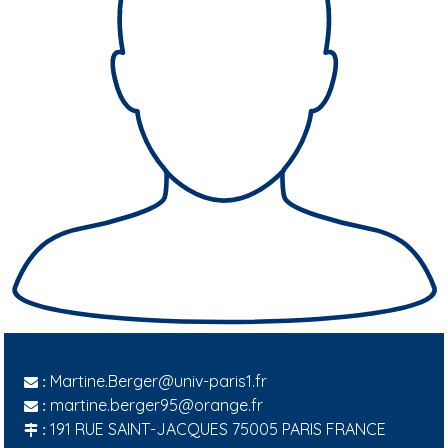
Martine.Berger@univ-paris1.fr
:
martine.berger95@orange.fr
:
191 RUE SAINT-JACQUES 75005 PARIS FRANCE
: