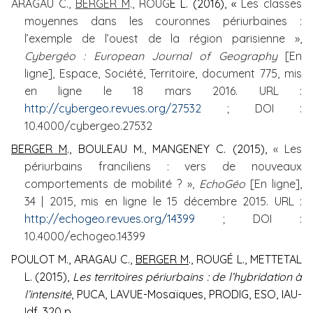
ARAGAU C.,
BERGER M
., ROUG
É
L. (2016), «
Les classes
moyennes dans les couronnes périurbaines :
l’exemple de l’ouest de la région parisienne »,
Cybergéo
: European Journal of Geography
[En
ligne], Espace, Société, Territoire, document 775, mis
en ligne le 18 mars 2016. URL :
http://cybergeo.revues.org/27532
;
DOI :
10.4000/cybergeo.27532
BERGER M
., BOULEAU M., MANGENEY C. (2015),
« Les
périurbains franciliens : vers de nouveaux
comportements de mobilité ? »,
EchoGéo
[En ligne],
34 | 2015, mis en ligne le 15 décembre 2015. URL :
http://echogeo.revues.org/14399
; DOI :
10.4000/echogeo.14399
POULOT M., ARAGAU C.,
BERGER M
., ROUGÉ L., METTETAL
L. (2015),
Les territoires périurbains : de l’hybridation à
l’intensité
, PUCA, LAVUE-Mosaïques, PRODIG, ESO, IAU-
Idf, 320 p.