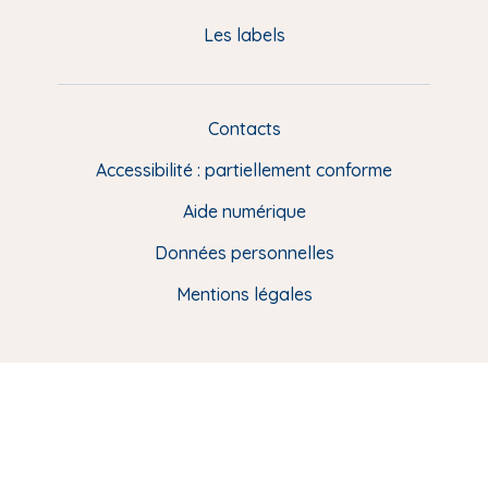
a
Les labels
g
e
F
Contacts
L
R
i
Accessibilité : partiellement conforme
e
n
Aide numérique
s
Données personnelles
u
t
Mentions légales
i
l
e
s