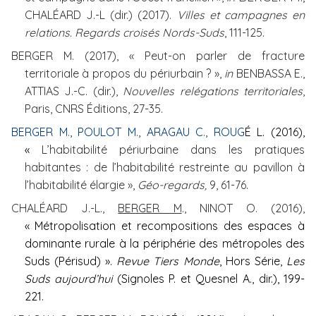
CHALÉARD J.-
L (dir.) (2017).
Villes et campagnes en
relations. Regards croisés Nords-Suds
, 111-125.
BERGER M. (2017), « Peut-on parler de fracture
territoriale à propos du périurbain ? »,
in
BENBASSA E.,
ATTIAS J.-C. (dir.),
Nouvelles relégations territoriales
,
Paris, CNRS Éditions, 27-35.
BERGER M., POULOT M., ARAGAU C.,
ROUG
É L. (2016),
«
L’habitabilité périurbaine dans les pratiques
habitantes : de l’habitabilité restreinte au pavillon à
l’habitabilité élargie »,
Géo-regards,
9, 61-76.
CHALÉARD J.-L.,
BERGER M
., NINOT O. (2016),
« Métropolisation et recompositions des espaces à
dominante rurale à la périphérie des métropoles des
Suds (Périsud) ».
Revue Tiers Monde
, Hors Série,
Les
Suds aujourd’hui
(Signoles P. et Quesnel A., dir.), 199-
221.