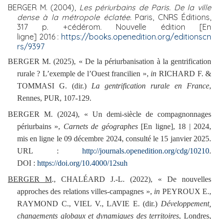
BERGER M. (2004),
Les périurbains de Paris. De la ville
dense à la métropole éclatée.
Paris, CNRS Éditions,
317 p. +cédérom. Nouvelle édition [En
ligne] 2016 :
https://books.openedition.org/editionscn
rs/9397
BERGER M. (2025), « De la périurbanisation à la gentrification
rurale ? L’exemple de l’Ouest francilien »,
in
RICHARD F. &
TOMMASI G. (dir.)
La gentrification rurale en France
,
Rennes, PUR, 107-129.
BERGER M. (2024), « Un demi-siècle de compagnonnages
périurbains »,
Carnets de géographes
[En ligne], 18 | 2024,
mis en ligne le 09 décembre 2024, consulté le 15 janvier 2025.
URL :
http://journals.openedition.org/cdg/10210
.
DOI :
https://doi.org/10.4000/12suh
BERGER M
., CHALÉARD J.-L. (2022), « De nouvelles
approches des relations villes-campagnes »,
in
PEYROUX E.,
RAYMOND C., VIEL V., LAVIE E. (dir.)
Développement,
changements globaux et dynamiques des territoires
, Londres,