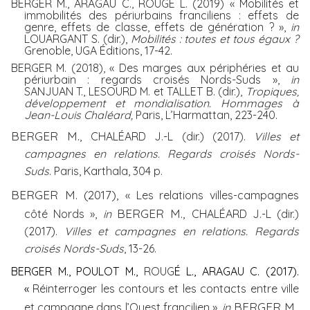
BERGER M., ARAGAU C., ROUGÉ L. (2019) « Mobilités et
immobilités des périurbains franciliens : effets de
genre, effets de classe, effets de génération ? »,
in
LOUARGANT S. (dir.),
Mobilités : toutes et tous égaux ?
Grenoble, UGA Éditions, 17-42.
BERGER M. (2018), « Des marges aux périphéries et au
périurbain : regards croisés Nords-Suds »,
in
SANJUAN T., LESOURD M. et TALLET B. (dir.),
Tropiques,
développement et mondialisation. Hommages à
Jean-Louis Chaléard,
Paris, L’Harmattan, 223-240.
BERGER M.,
CHALÉARD J.-
L (dir.) (2017).
Villes et
campagnes en relations. Regards croisés Nords-
Suds
. Paris, Karthala, 304 p.
BERGER M. (2017),
«
Les relations villes-campagnes
BERGER M.,
côté Nords »,
in
CHALÉARD J.-
L (dir.)
(2017).
Villes et campagnes en relations. Regards
croisés Nords-Suds
, 13-26.
BERGER M., POULOT M.,
ROUG
É
L.,
ARAGAU C.
(2017).
«
Réinterroger les contours et les contacts entre ville
BERGER M.,
et campagne dans l’Ouest francilien »,
in