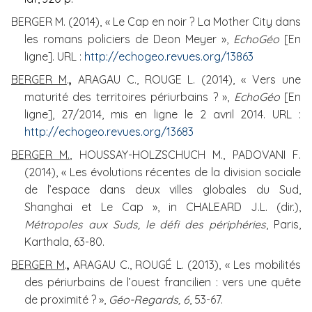
BERGER M. (2014), « Le Cap en noir ?
La Mother City dans
les romans policiers de Deon Meyer »,
EchoGéo
[En
ligne]
. URL :
http://echogeo.revues.org/13863
BERGER M
.
,
ARAGAU C.,
ROUGE L. (2014)
, « Vers une
maturité des territoires périurbains ? »,
EchoGéo
[En
ligne], 27/2014, mis en ligne le 2 avril 2014. URL :
http://echogeo.revues.org/13683
BERGER M.
, HOUSSAY-HOLZSCHUCH M., PADOVANI F.
(2014), « Les évolutions récentes de la division sociale
de l’espace dans deux villes globales du Sud,
Shanghai et Le Cap », in CHALEARD J.L. (dir.),
Métropoles aux Suds, le défi des périphéries
, Paris,
Karthala, 63-80.
BERGER M
.
,
ARAGAU C., ROUGÉ L. (2013), «
Les mobilités
des périurbains de l’ouest francilien : vers une quête
de proximité ? »,
Géo-Regards, 6
, 53-67.