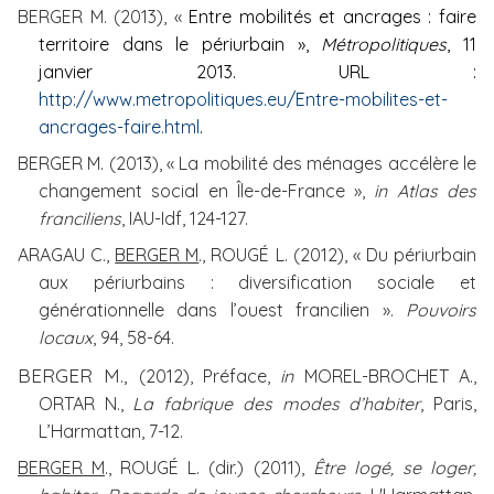
BERGER M. (2013), «
Entre mobilités et ancrages : faire
territoire dans le périurbain »,
Métropolitiques
, 11
janvier 2013.
URL :
http://www.metropolitiques.eu/Entre-mobilites-et-
ancrages-faire.html
.
BERGER M. (2013), « La mobilité des ménages accélère le
changement social en Île-de-France »,
in Atlas des
franciliens
, IAU-Idf, 124-127.
ARAGAU C.,
BERGER M
., ROUGÉ L. (2012), « D
u périurbain
aux périurbains : diversification sociale et
générationnelle dans l’ouest francilien ».
Pouvoirs
locaux
, 94, 58-64.
BERGER M.,
(2012), Préface,
in
MOREL-BROCHET A.,
ORTAR N.,
La fabrique des modes d’habiter
,
Paris,
L’Harmattan, 7-12.
BERGER M
., ROUGÉ L. (dir.) (2011),
Être logé, se loger,