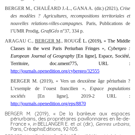
BERGER M., CHALÉARD J.-L., GANA A. (dir.) (2021),
Crise
des modèles ? Agricultures, recompositions territoriales et
nouvelles relations-villes-campagnes.
Paris, Publications de
l’UMR Prodig,
GrafiGéo
n°37, 334 p.
ARAGAU C.,
BERGER M
., ROUG
É L. (2019), « The Middle
Classes in the west Paris Periurban Fringes »,
Cybergeo :
European Journal of Geography
[En ligne], Espace, Société,
Territoire, doc.ument775, URL :
http://journals.openedition.org/cybergeo/32555
BERGER M. (2019), «
Vers un deuxième âge périurbain ?
L’exemple de l’ouest francilien »,
Espace populations
sociétés
[En ligne], 2019-2 URL :
http://journals.openedition.org/eps/8870
BERGER M. (2019), « De la banlieue aux espaces
périurbains, des propriétaires pavillonnaires en Île-de-
France »,
in
BELLANGER E. et
al.
(dir.),
Genres urbains
,
Paris, CréaphisEditions, 92-105.