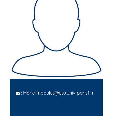
Marie.Triboulet@etu.univ-paris1.fr
: