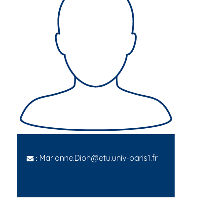
Marianne.Dioh@etu.univ-paris1.fr
: