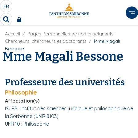
A
FR
S
F
l
É
R
l
R
L
e
e
E
r
F
Accueil
Pages Personnelles de nos enseignants-
c
C
i
h
a
Chercheurs, chercheurs et doctorants
Mme Magali
l
T
e
u
Bessone
d
Mme Magali Bessone
r
E
c
'
c
U
o
A
h
r
R
n
e
i
D
r
t
Professeure des universités
a
E
e
n
L
Philosophie
e
n
A
u
Affectation(s)
N
p
ISJPS : Institut des sciences juridique et philosophique de
G
r
la Sorbonne (UMR 8103)
U
i
UFR 10 : Philosophie
E
n
c