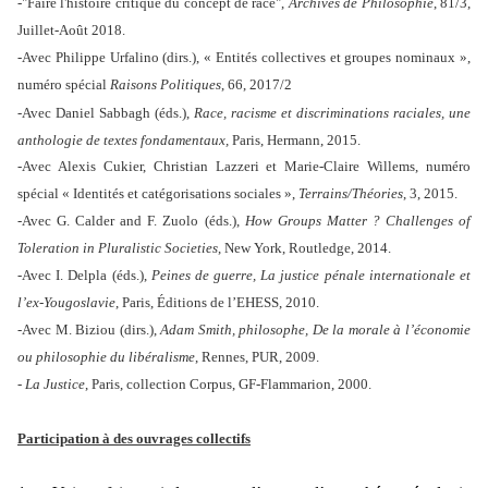
-"Faire l'histoire critique du concept de race",
Archives de Philosophie
, 81/3,
Juillet-Août 2018.
-Avec Philippe Urfalino (dirs.), « Entités collectives et groupes nominaux »,
numéro spécial
Raisons Politiques
, 66, 2017/2
-Avec Daniel Sabbagh (éds.),
Race, racisme et discriminations raciales, une
anthologie de textes fondamentaux,
Paris, Hermann, 2015.
-Avec Alexis Cukier, Christian Lazzeri et Marie-Claire Willems, numéro
spécial « Identités et catégorisations sociales »,
Terrains/Théories
, 3, 2015.
-Avec G. Calder and F. Zuolo (éds.),
How Groups Matter ? Challenges of
Toleration in Pluralistic Societies
, New York, Routledge, 2014.
-Avec I. Delpla (éds.),
Peines de guerre, La justice pénale internationale et
l’ex-Yougoslavie
, Paris, Éditions de l’EHESS, 2010.
-Avec M. Biziou (dirs.),
Adam Smith, philosophe, De la morale à l’économie
ou philosophie du libéralisme
, Rennes, PUR, 2009.
- La Justice
, Paris, collection Corpus, GF-Flammarion, 2000.
Participation à des ouvrages collectifs