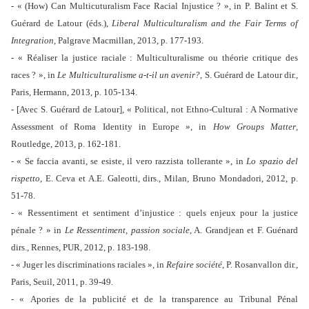
- « (How) Can Multicuturalism Face Racial Injustice ? », in P. Balint et S.
Guérard de Latour (éds.),
Liberal Multiculturalism and the Fair Terms of
Integration
, Palgrave Macmillan, 2013, p. 177-193.
- « Réaliser la justice raciale : Multiculturalisme ou théorie critique des
races ? », in
Le Multiculturalisme a-t-il un avenir?
, S. Guérard de Latour dir.,
Paris, Hermann, 2013, p. 105-134.
- [Avec S. Guérard de Latour], « Political, not Ethno-Cultural : A Normative
Assessment of Roma Identity in Europe », in
How Groups Matter
,
Routledge, 2013, p. 162-181.
- « Se faccia avanti, se esiste, il vero razzista tollerante », in
Lo spazio del
rispetto
, E. Ceva et A.E. Galeotti, dirs., Milan, Bruno Mondadori, 2012, p.
51-78.
- « Ressentiment et sentiment d’injustice : quels enjeux pour la justice
pénale ? » in
Le Ressentiment, passion sociale
, A. Grandjean et F. Guénard
dirs., Rennes, PUR, 2012, p. 183-198.
- « Juger les discriminations raciales », in
Refaire société
, P. Rosanvallon dir.,
Paris, Seuil, 2011, p. 39-49.
- « Apories de la publicité et de la transparence au Tribunal Pénal