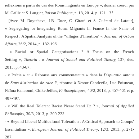
réflexions à partir du cas des Roms migrants en Europe », dossier coord. par
M. Gaille et S. Laugier,
Raison Publique
, n. 18, 2014, p. 121-135.
- [Avec M. Doytcheva, J.B. Duez, C. Girard et S. Guérard de Latour],
« Segregating or Integrating Roma Migrants in France in the Name of
Respect : A Spatial Analysis of the ‘Villages d’Insertion’ »,
Journal of Urban
Affairs
, 36/2, 2014, p. 182-196.
- « Racial or Spatial Categorisations ? A Focus on the French
Setting »,
Theoria : a Journal of Social and Political Theory,
137, dec.
2013, p. 48-67.
- « Précis » et « Réponse aux commentateurs » dans la
Disputatio
autour
de
Sans distinction de race ?
, réponse à Nestor Capdevila, Luc Foisneau,
Naïma Hamrouni, Chike Jeffers,
Philosophiques
, 40/2, 2013, p. 457-461 et p.
487-497.
- « Will the Real Tolerant Racist Please Stand Up ? »,
Journal of Applied
Philosophy
, 30/3, 2013, p. 209-223.
- « Beyond Liberal Multicultural Toleration : A Critical Approach to Groups’
Essentialism »,
European Journal of Political Theory
, 12/3, 2013, p. 271-
287.