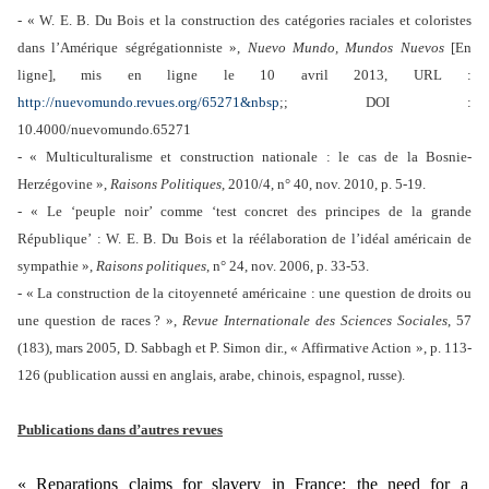
- « W. E. B. Du Bois et la construction des catégories raciales et coloristes
dans l’Amérique ségrégationniste »,
Nuevo Mundo, Mundos Nuevos
[En
ligne], mis en ligne le 10 avril 2013, URL :
http://nuevomundo.revues.org/65271&nbsp
;; DOI :
10.4000/nuevomundo.65271
- « Multiculturalisme et construction nationale : le cas de la Bosnie-
Herzégovine »,
Raisons Politiques
, 2010/4, n° 40, nov. 2010, p. 5-19.
- « Le ‘peuple noir’ comme ‘test concret des principes de la grande
République’ : W. E. B. Du Bois et la réélaboration de l’idéal américain de
sympathie »,
Raisons politiques
, n° 24, nov. 2006, p. 33-53.
- « La construction de la citoyenneté américaine : une question de droits ou
une question de races
? »,
Revue Internationale des Sciences Sociales
, 57
(183), mars 2005, D. Sabbagh et P. Simon dir., « Affirmative Action », p. 113-
126 (publication aussi en anglais, arabe, chinois, espagnol, russe).
Publications dans d’autres revues
« Reparations claims for slavery in France: the need for a