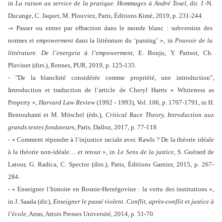
in
La raison au service de la pratique. Hommages à André Tosel
, dir. J.-N.
Ducange, C. Jaquet, M. Plouviez, Paris, Éditions Kimé, 2019, p. 231-244.
-« Passer ou entrer par effraction dans le monde blanc : subversion des
normes et
empowerment
dans la littérature du ‘passing’ », in
Pouvoir de la
littérature. De l’energeia à l’empowerment
, E. Bouju, Y. Parisot, Ch.
Pluvinet (dirs.), Rennes, PUR, 2019, p. 125-135.
- "De la blanchité considérée comme propriété, une introduction",
Introduction et traduction de l’article de Cheryl Harris « Whiteness as
Property »,
Harvard Law Review
(1992 - 1993), Vol. 106, p. 1707-1791, in H.
Bentouhami et M. Möschel (éds.),
Critical Race Theory, Introduction aux
grands textes fondateurs
, Paris, Dalloz, 2017, p. 77-118.
- « Comment répondre à l’injustice raciale avec Rawls ? De la théorie idéale
à la théorie non-idéale… et retour », in
Le Sens de la justice
, S. Guérard de
Latour, G. Radica, C. Spector (dirs.), Paris, Éditions Garnier, 2015, p. 267-
284.
- « Enseigner l’histoire en Bosnie-Herzégovine : la vertu des institutions »,
in J. Saada (dir.),
Enseigner le passé violent. Conflit, après-conflit et justice à
l’école
, Arras, Artois Presses Université, 2014, p. 51-70.