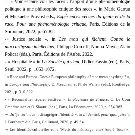
1- « Voir et faire voir les races : l’apport d’une phénoménologie
politique à une philosophie critique des races », in Marie Garrau
et Mickaelle Provost éds.,
Expériences vécues du genre et de la
race. Pour une phénoménologie critique,
Paris, Editions de la
Sorbonne, 2022, p. 65-82.
-« Justice raciale », in
Les mots qui fâchent. Contre le
maccarthysme intellectuel
, Philippe Corcuff, Nonna Mayer, Alain
Policar (éds.), Paris, Éditions de l’Aube, 2022.
- « Hospitalité » in
La Société qui vient
, Didier Fassin (éd.), Paris,
Seuil, 2022, p. 1053-1072.
- « Race and Europe. Does a European philosophy of race mean anything ? »,
in
Europe and Philosophy
, D. Meacham et N. de Warren (eds.), Routledge,
2021, p. 310-322.
- « Reconnaître, réparer, restituer », in
Racismes de France
, O. Le Cour
Grandmaison et O. Slaouti (éds.), Paris, La Découverte, 2020, p. 354-365.
-« Du ‘je’ au ‘nous’ : désagréger l’identité », in
L’identité, pour quoi faire
?,
J. Birnbaum dir., Paris, Gallimard, 2020, p. 49-64.
-« Les identités culturelles et la ‘Metis du métissage’ chez André Tosel »,