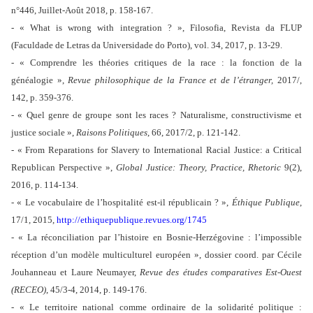
n°446, Juillet-Août 2018, p. 158-167.
- « What is wrong with integration ? », Filosofia, Revista da FLUP
(Faculdade de Letras da Universidade do Porto), vol. 34, 2017, p. 13-29.
- « Comprendre les théories critiques de la race : la fonction de la
généalogie »,
Revue philosophique de la France et de l’étranger,
2017/,
142, p. 359-376.
- « Quel genre de groupe sont les races ? Naturalisme, constructivisme et
justice sociale »,
Raisons Politiques
, 66, 2017/2, p. 121-142.
- « From Reparations for Slavery to International Racial Justice: a Critical
Republican Perspective »,
Global Justice: Theory, Practice, Rhetoric
9(2),
2016, p. 114-134.
- « Le vocabulaire de l’hospitalité est-il républicain ? »,
Éthique Publique
,
17/1, 2015,
http://ethiquepublique.revues.org/1745
- « La réconciliation par l’histoire en Bosnie-Herzégovine : l’impossible
réception d’un modèle multiculturel européen », dossier coord. par Cécile
Jouhanneau et Laure Neumayer,
Revue des études comparatives Est-Ouest
(RECEO)
, 45/3-4, 2014, p. 149-176.
- « Le territoire national comme ordinaire de la solidarité politique :