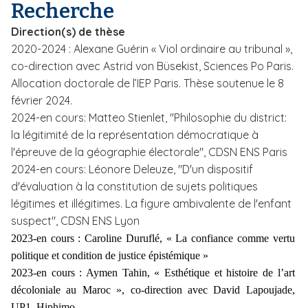
Recherche
i
p
Direction(s) de thèse
a
2020-2024 : Alexane Guérin « Viol ordinaire au tribunal »,
l
co-direction avec Astrid von Büsekist, Sciences Po Paris.
Allocation doctorale de l’IEP Paris. Thèse soutenue le 8
février 2024.
2024-en cours: Matteo Stienlet, "Philosophie du district:
la légitimité de la représentation démocratique à
l'épreuve de la géographie électorale", CDSN ENS Paris
2024-en cours: Léonore Deleuze, "D'un dispositif
d'évaluation à la constitution de sujets politiques
légitimes et illégitimes. La figure ambivalente de l'enfant
suspect", CDSN ENS Lyon
2023-en cours : Caroline Duruflé, « La confiance comme vertu
politique et condition de justice épistémique »
2023-en cours : Aymen Tahin, « Esthétique et histoire de l’art
décoloniale au Maroc », co-direction avec David Lapoujade,
UP1, Hiphimo.