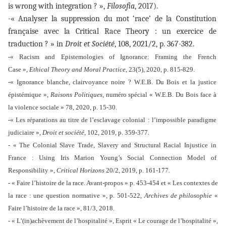
is wrong with integration ? »,
Filosofia
, 2017).
-« Analyser la suppression du mot ‘race’ de la Constitution
française avec la Critical Race Theory : un exercice de
traduction ? » in
Droit et Société
, 108, 2021/2, p. 367-382.
-« Racism and Epistemologies of Ignorance: Framing the French
Case »,
Ethical Theory and Moral Practice
, 23(5), 2020, p. 815-829.
-« Ignorance blanche, clairvoyance noire ? W.E.B. Du Bois et la justice
épistémique »,
Raisons Politiques
, numéro spécial « W.E.B. Du Bois face à
la violence sociale » 78, 2020, p. 15-30.
-« Les réparations au titre de l’esclavage colonial : l’impossible paradigme
judiciaire »,
Droit et société
, 102, 2019, p. 359-377.
- « The Colonial Slave Trade, Slavery and Structural Racial Injustice in
France : Using Iris Marion Young’s Social Connection Model of
Responsibility »,
Critical Horizons
20/2, 2019, p. 161-177.
- « Faire l’histoire de la race. Avant-propos » p. 453-454 et « Les contextes de
la race : une question normative », p. 501-522,
Archives de philosophie
«
Faire l’histoire de la race », 81/3, 2018.
- « L’(in)achèvement de l’hospitalité », Esprit « Le courage de l’hospitalité »,