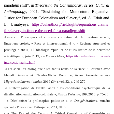
paradigm shift”, in
Theorizing the Contemporary series, Cultural
Anthropology
, 2021, “Sustaining the Momentum: Reparative
Justice for European Colonialism and Slavery”, ed. A. Edoh and
L. Umubyeyi,
https://culanth.org/fieldsights/reparations-claims-
for-slavery-in-france-the-need-for-a-paradigm-shift
-Dossier : Polémiques et controverses autour de la question raciale,
Entretiens croisés, « Race et intersectionnalité », « Racisme structurel et
privilège blanc », « L’idéologie républicaine et les limites de la neutralité
scientifique », juin 2019,
La Vie des Idées
,
https://laviedesidees.fr/Race-et-
intersectionnalite.html
-« Du social au biologique : les habits neufs de la ‘race’ ? Entretien avec
Magali Bessone et Claude-Olivier Doron »,
Revue Européenne des
Migrations Internationales
, 2016 (3/4), vol. 32, p. 249-270.
-« L’interrogation de Frantz Fanon : les conditions psychiatrique de la
désaliénation en situation coloniale »,
Raison Présente
, 199, 2016, p. 75-85.
- « Décoloniser la philosophie politique », in
Des-générations
, numéro
spécial « Penser avec l’Afrique », n°23, 2015.
- « The Eye of the Censor: A Critical Genealogy of Censorship as