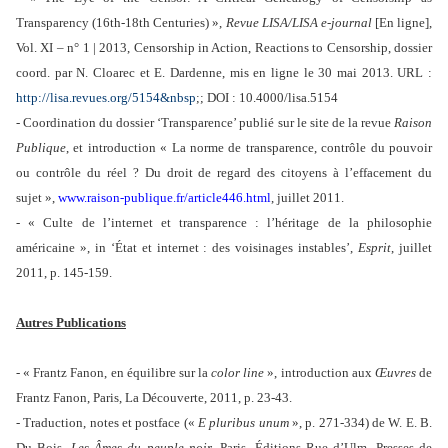
Transparency (16th-18th Centuries) »,
Revue LISA/LISA e-journal
[En ligne],
Vol. XI – n° 1 | 2013, Censorship in Action, Reactions to Censorship, dossier
coord. par N. Cloarec et E. Dardenne, mis en ligne le 30 mai 2013. URL :
http://lisa.revues.org/5154&nbsp
;; DOI : 10.4000/lisa.5154
- Coordination du dossier ‘Transparence’ publié sur le site de la revue
Raison
Publique
, et introduction « La norme de transparence, contrôle du pouvoir
ou contrôle du réel ? Du droit de regard des citoyens à l’effacement du
sujet »,
www.raison-publique.fr/article446.html
, juillet 2011.
- « Culte de l’internet et transparence : l’héritage de la philosophie
américaine », in ‘État et internet : des voisinages instables’,
Esprit
, juillet
2011, p. 145-159.
Autres Publications
- « Frantz Fanon, en équilibre sur la
color line
», introduction aux
Œuvres
de
Frantz Fanon, Paris, La Découverte, 2011, p. 23-43.
- Traduction, notes et postface («
E pluribus unum
», p. 271-334) de W. E. B.
Du Bois,
Les Âmes du peuple noir
, Paris, Éditions Rue d’Ulm, Presses de