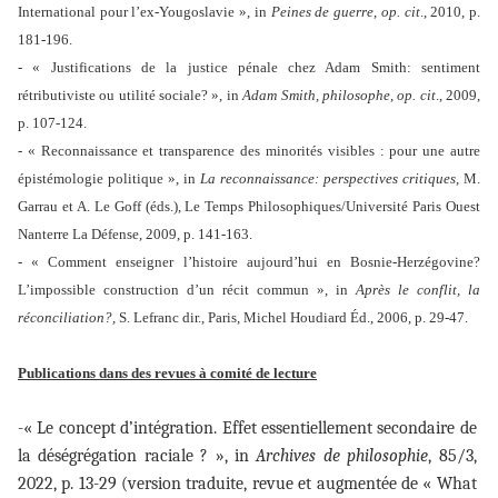
International pour l’ex-Yougoslavie », in
Peines de guerre
,
op. cit
., 2010, p.
181-196.
- « Justifications de la justice pénale chez Adam Smith: sentiment
rétributiviste ou utilité sociale? », in
Adam Smith, philosophe
,
op. cit
., 2009,
p. 107-124.
- « Reconnaissance et transparence des minorités visibles : pour une autre
épistémologie politique », in
La reconnaissance: perspectives critiques
, M.
Garrau et A. Le Goff (éds.), Le Temps Philosophiques/Université Paris Ouest
Nanterre La Défense, 2009, p. 141-163.
- « Comment enseigner l’histoire aujourd’hui en Bosnie-Herzégovine?
L’impossible construction d’un récit commun », in
Après le conflit, la
réconciliation?,
S. Lefranc dir., Paris, Michel Houdiard Éd., 2006, p. 29-47.
Publications dans des revues à comité de lecture
-« Le concept d’intégration. Effet essentiellement secondaire de
la déségrégation raciale ? », in
Archives de philosophie
, 85/3,
2022, p. 13-29 (version traduite, revue et augmentée de « What