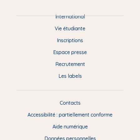
i
e
International
d
Vie étudiante
d
Inscriptions
e
Espace presse
p
Recrutement
a
Les labels
g
e
F
Contacts
L
R
i
Accessibilité : partiellement conforme
e
n
Aide numérique
s
Données personnelles