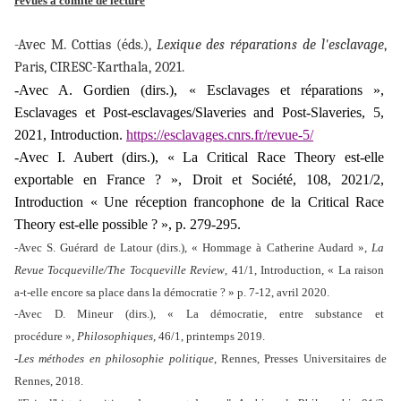
revues à comité de lecture
-Avec M. Cottias (éds.),
Lexique des réparations de l'esclavage
,
Paris, CIRESC-Karthala, 2021.
-Avec A. Gordien (
dirs.)
, « Esclavages et réparations »,
Esclavages et Post-esclavages/Slaveries and Post-Slaveries,
5,
2021, Introduction.
https://esclavages.cnrs.fr/revue-5/
-Avec I. Aubert (dirs.), « La Critical Race Theory est-elle
exportable en France ? »,
Droit et Société
, 108, 2021/2,
Introduction « Une réception francophone de la Critical Race
Theory est-elle possible ? », p. 279-295.
-Avec S. Guérard de Latour (dirs.), « Hommage à Catherine Audard »,
La
Revue Tocqueville/The Tocqueville Review
, 41/1, Introduction, « La raison
a-t-elle encore sa place dans la démocratie ? » p. 7-12, avril 2020.
-Avec D. Mineur (dirs.), « La démocratie, entre substance et
procédure »,
Philosophiques
, 46/1, printemps 2019.
-Les méthodes en philosophie politique
, Rennes, Presses Universitaires de
Rennes, 2018.