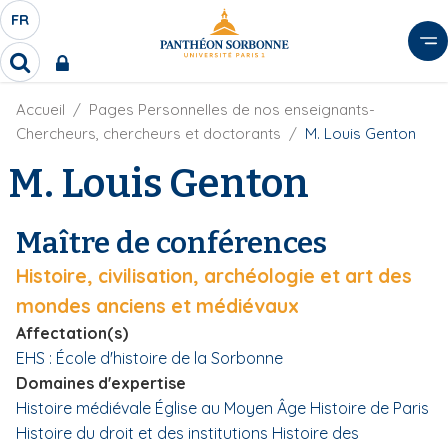
A
FR
S
F
l
É
R
l
R
L
e
e
E
r
F
Accueil
Pages Personnelles de nos enseignants-
c
C
i
h
a
Chercheurs, chercheurs et doctorants
M. Louis Genton
l
T
e
u
d
M. Louis Genton
r
E
c
'
c
U
o
A
h
r
R
n
e
Maître de conférences
i
D
r
t
a
E
Histoire, civilisation, archéologie et art des
e
n
L
e
n
mondes anciens et médiévaux
A
u
Affectation(s)
N
p
EHS : École d'histoire de la Sorbonne
G
r
Domaines d'expertise
U
i
Histoire médiévale
Église au Moyen Âge
Histoire de Paris
E
n
Histoire du droit et des institutions
Histoire des
c