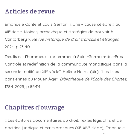
Articles de revue
Emanuele Conte et Louis Genton, « Une « cause célèbre » au
e
XII
siècle. Moines, archevêque et stratégies de pouvoir à
Cantorbéry »,
Revue historique de droit français et étranger
,
2024, p.23-40.
Des listes d'hommes et de femmes à Saint-Germain-des-Prés.
Contrôle et redéfinition de la communauté monastique dans la
e
seconde moitié du XII
siècle", Hélène Noizet (dir.), "Les listes
parisiennes au Moyen Âge",
Bibliothèque de l'École des Chartes,
178-1, 2025, p.85-114.
Chapitres d’ouvrage
« Les écritures documentaires du droit. Textes législatifs et de
e
e
doctrine juridique et écrits pratiques (XI
-XIV
siècle)
,
Emanuele