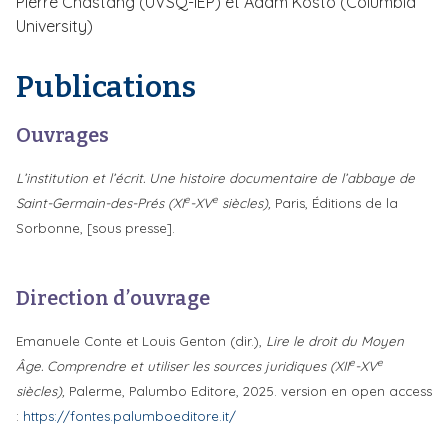
Pierre Chastang (UVSQ-IEP) et Adam Kosto (Columbia
University)
Publications
Ouvrages
L’institution et l’écrit. Une histoire documentaire de l’abbaye de
e
e
Saint-Germain-des-Prés (XI
-XV
siècles),
Paris, Éditions de la
Sorbonne, [sous presse].
Direction d’ouvrage
Emanuele Conte et Louis Genton (dir.),
Lire le droit du Moyen
e
e
Âge. Comprendre et utiliser les sources juridiques (XII
-XV
siècles),
Palerme, Palumbo Editore, 2025. version en open access
:
https://fontes.palumboeditore.it/