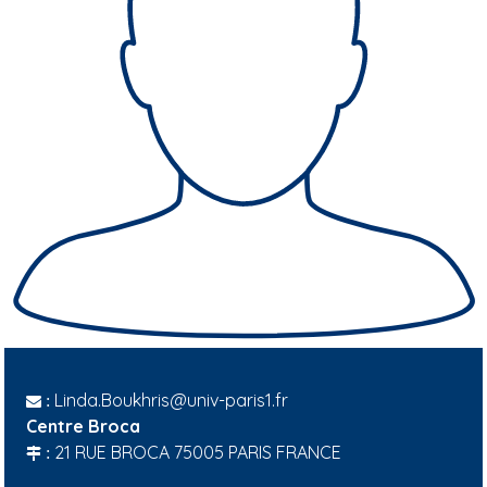
Linda.Boukhris@univ-paris1.fr
:
Centre Broca
21 RUE BROCA 75005 PARIS FRANCE
: