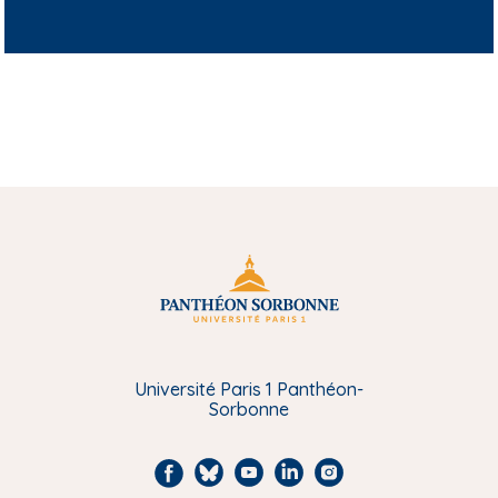
Université Paris 1 Panthéon-
Sorbonne
F
B
Y
L
I