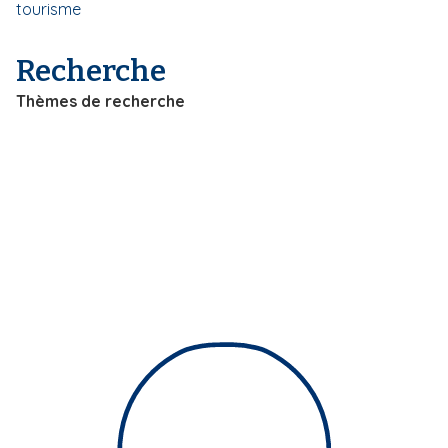
tourisme
i
p
Recherche
a
l
Thèmes de recherche