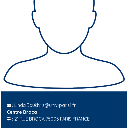
Linda.Boukhris@univ-paris1.fr
:
Centre Broca
21 RUE BROCA 75005 PARIS FRANCE
: