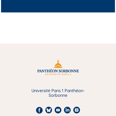
Université Paris 1 Panthéon-
Sorbonne
F
B
Y
L
I