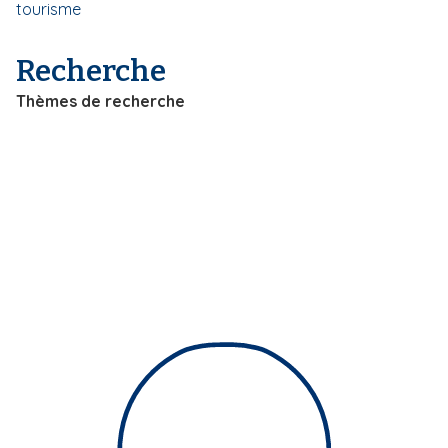
tourisme
i
p
Recherche
a
l
Thèmes de recherche