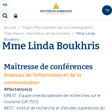
A
FR
S
F
l
É
R
l
R
L
e
e
E
r
F
Accueil
Pages Personnelles de nos enseignants-
c
C
i
h
a
Chercheurs, chercheurs et doctorants
Mme Linda
l
T
e
u
Boukhris
d
Mme Linda Boukhris
r
E
c
'
c
U
o
A
h
r
R
n
e
i
D
r
t
Maîtresse de conférences
a
E
e
n
L
Sciences de l'information et de la
e
n
A
u
communication
N
p
Affectation(s)
G
r
EIREST : Équipe interdisciplinaire de recherches sur le
U
i
tourisme (UR 7337)
E
n
IREST : Institut de recherche et d'études supérieures du
c