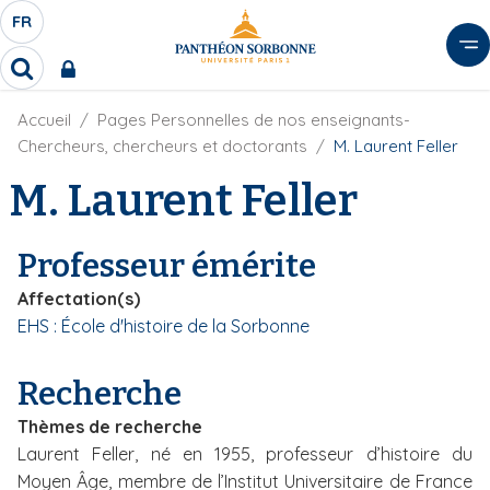
A
FR
S
F
l
É
R
l
R
L
e
e
E
r
F
Accueil
Pages Personnelles de nos enseignants-
c
C
i
h
a
Chercheurs, chercheurs et doctorants
M. Laurent Feller
l
T
e
u
d
M. Laurent Feller
r
E
c
'
c
U
o
A
h
r
R
n
e
Professeur émérite
i
D
r
t
a
E
Affectation(s)
e
n
L
EHS : École d'histoire de la Sorbonne
e
n
A
u
N
p
Recherche
G
r
Thèmes de recherche
U
i
Laurent Feller, né en 1955, professeur d’histoire du
E
n
Moyen Âge, membre de l’Institut Universitaire de France
c