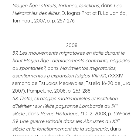
Moyen Âge : statuts, fortunes, fonctions
, dans
Les
Hiérarchies des élites
, D. Iogna-Prat et R. Le Jan éd.,
Turnhout, 2007, p. p. 257-276
2008
57. Les mouvements migratoires en Italie durant le
haut Moyen Âge : déplacements contraints, négociés
ou spontanés?
, dans
Movimientos migratorios,
asentiamentos y expansion (siglos VIII-XI),
(XXXIV
semana de Estudios Medievales, Estella 16-20 de julio
2007), Pampelune, 2008, p. 263-288
58. Dette, stratégies matrimoniales et institution
e
d’héritier : sur l’élite paysanne Lombarde au IX
siècle.
, dans
Revue Historique
, 310, 2, 2008, p. 339-368.
e
59. Une guerre vicinale dans les Abruzzes au XII
siècle et le fonctionnement de la seigneurie
, dans