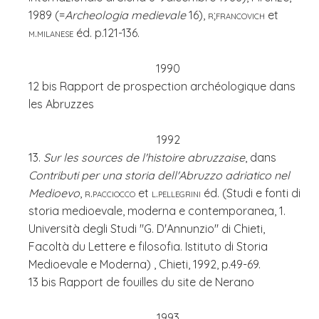
1989 (=
Archeologia medievale
16),
r;francovich
et
m.milanese
éd. p.121-136.
1990
12 bis Rapport de prospection archéologique dans
les Abruzzes
1992
13.
Sur les sources de l'histoire abruzzaise
, dans
Contributi per una storia dell'Abruzzo adriatico nel
Medioevo
,
r.pacciocco
et
l.pellegrini
éd. (Studi e fonti di
storia medioevale, moderna e contemporanea, 1.
Università degli Studi "G. D'Annunzio" di Chieti,
Facoltà du Lettere e filosofia. Istituto di Storia
Medioevale e Moderna) , Chieti, 1992, p.49-69.
13 bis Rapport de fouilles du site de Nerano
1993