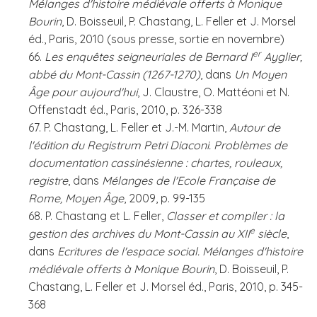
Mélanges d'histoire médiévale offerts à Monique
Bourin
, D. Boisseuil, P. Chastang, L. Feller et J. Morsel
éd., Paris, 2010 (sous presse, sortie en novembre)
er
66.
Les enquêtes seigneuriales de Bernard I
Ayglier,
abbé du Mont-Cassin (1267-1270)
, dans
Un Moyen
Âge pour aujourd'hui
, J. Claustre, O. Mattéoni et N.
Offenstadt éd., Paris, 2010, p. 326-338
67. P. Chastang, L. Feller et J.-M. Martin,
Autour de
l'édition du Registrum Petri Diaconi. Problèmes de
documentation cassinésienne : chartes, rouleaux,
registre
, dans
Mélanges de l'Ecole Française de
Rome, Moyen Âge
, 2009, p. 99-135
68. P. Chastang et L. Feller,
Classer et compiler : la
e
gestion des archives du Mont-Cassin au XII
siècle
,
dans
Ecritures de l'espace social. Mélanges d'histoire
médiévale offerts à Monique Bourin
, D. Boisseuil, P.
Chastang, L. Feller et J. Morsel éd., Paris, 2010, p. 345-
368