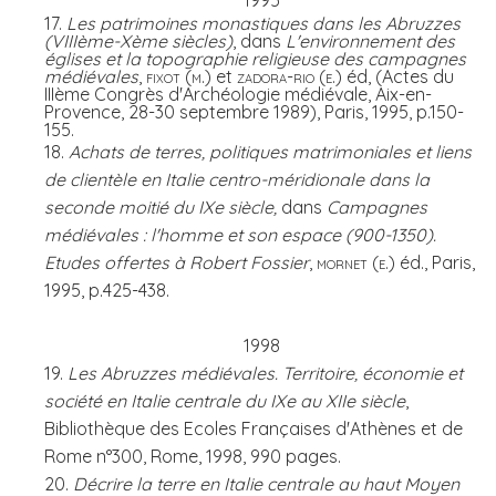
1995
17.
Les patrimoines monastiques dans les Abruzzes
(VIIIème-Xème siècles)
, dans
L'environnement des
églises et la topographie religieuse des campagnes
médiévales
,
fixot (m.)
et
zadora-rio
(
e.)
éd, (Actes du
IIIème Congrès d'Archéologie médiévale, Aix-en-
Provence, 28-30 septembre 1989), Paris, 1995, p.150-
155.
18.
Achats de terres, politiques matrimoniales et liens
de clientèle en Italie centro-méridionale dans la
seconde moitié du IXe siècle,
dans
Campagnes
médiévales : l'homme et son espace (900-1350).
Etudes offertes à Robert Fossier
,
mornet (e.)
éd., Paris,
1995, p.425-438.
1998
19.
Les Abruzzes médiévales. Territoire, économie et
société en Italie centrale du IXe au XIIe siècle
,
Bibliothèque des Ecoles Françaises d'Athènes et de
Rome n°300, Rome, 1998, 990 pages.
20.
Décrire la terre en Italie centrale au haut Moyen