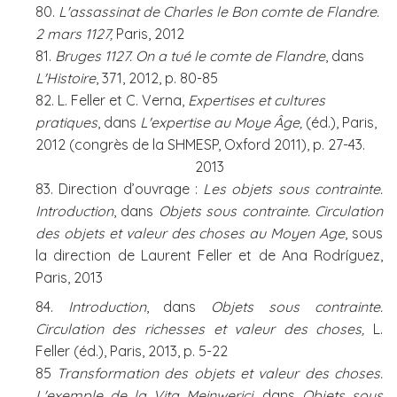
80.
L'assassinat de Charles le Bon comte de Flandre.
2 mars 1127,
Paris, 2012
81.
Bruges 1127. On a tué le comte de Flandre
, dans
L'Histoire
, 371, 2012, p. 80-85
82. L. Feller et C. Verna,
Expertises et cultures
pratiques
, dans
L'expertise au Moye Âge,
(éd.), Paris,
2012 (congrès de la SHMESP, Oxford 2011), p. 27-43.
2013
83. Direction d’ouvrage :
Les objets sous contrainte.
Introduction
, dans
Objets sous contrainte. Circulation
des objets et valeur des choses au Moyen Age
,
sous
la direction de Laurent Feller et de Ana Rodríguez,
Paris, 2013
84.
Introduction
, dans
Objets sous contrainte.
Circulation des richesses et valeur des choses,
L.
Feller (éd.), Paris, 2013, p. 5-22
85
Transformation des objets et valeur des choses.
L'exemple de la Vita Meinwerici
, dans
Objets sous