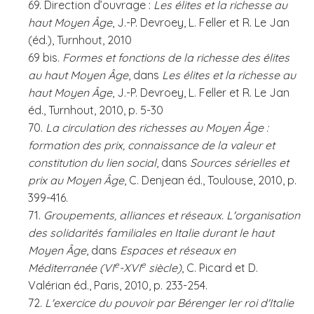
69. Direction d’ouvrage :
Les élites et la richesse au
haut Moyen Âge
, J.-P. Devroey, L. Feller et R. Le Jan
(éd.), Turnhout, 2010
69 bis.
Formes et fonctions de la richesse des élites
au haut Moyen Âge
, dans
Les élites et la richesse au
haut Moyen Âge
, J.-P. Devroey, L. Feller et R. Le Jan
éd., Turnhout, 2010, p. 5-30
70.
La circulation des richesses au Moyen Âge :
formation des prix, connaissance de la valeur et
constitution du lien social
, dans
Sources sérielles et
prix au Moyen Âge
, C. Denjean éd., Toulouse, 2010, p.
399-416.
71.
Groupements, alliances et réseaux. L'organisation
des solidarités familiales en Italie durant le haut
Moyen Âge
, dans
Espaces et réseaux en
e
e
Méditerranée (VI
-XVI
siècle)
, C. Picard et D.
Valérian éd., Paris, 2010, p. 233-254.
72.
L'exercice du pouvoir par Bérenger Ier roi d'Italie