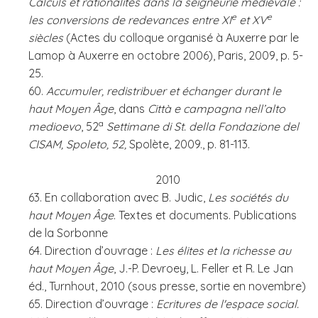
Calculs et rationalités dans la seigneurie médiévale :
e
e
les conversions de redevances entre XI
et XV
siècles
(Actes du
colloque organisé à Auxerre par le
Lamop à Auxerre en octobre 2006), Paris, 2009, p. 5-
25.
60.
Accumuler, redistribuer et échanger durant le
haut Moyen Âge
, dans
Città e campagna nell’alto
a
medioevo
, 52
Settimane di St. della Fondazione del
CISAM, Spoleto, 52,
Spolète, 2009., p. 81-113.
2010
63. En collaboration avec B. Judic,
Les sociétés du
haut Moyen Âge
. Textes et documents. Publications
de la Sorbonne
64. Direction d’ouvrage :
Les élites et la richesse au
haut Moyen Âge
, J.-P. Devroey, L. Feller et R. Le Jan
éd., Turnhout, 2010 (sous presse, sortie en novembre)
65. Direction d’ouvrage :
Ecritures de l'espace social.