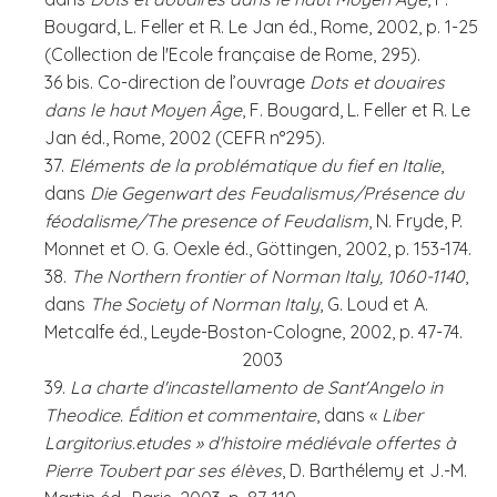
Bougard, L. Feller et R. Le Jan éd., Rome, 2002, p. 1-25
(Collection de l'Ecole française de Rome, 295).
36 bis. Co-direction de l’ouvrage
Dots et douaires
dans le haut Moyen Âge
, F. Bougard, L. Feller et R. Le
Jan éd., Rome, 2002 (CEFR n°295).
37.
Eléments de la problématique du fief en Italie
,
dans
Die Gegenwart des Feudalismus/Présence du
féodalisme/The presence of Feudalism
, N. Fryde, P.
Monnet et O. G. Oexle éd., Göttingen, 2002, p. 153-174.
38.
The Northern frontier of Norman Italy, 1060-1140
,
dans
The Society of Norman Italy
, G. Loud et A.
Metcalfe éd., Leyde-Boston-Cologne, 2002, p. 47-74.
2003
39.
La charte d'incastellamento de Sant'Angelo in
Theodice. Édition et commentaire
, dans «
Liber
Largitorius.etudes » d'histoire médiévale offertes à
Pierre Toubert par ses élèves
, D. Barthélemy et J.-M.