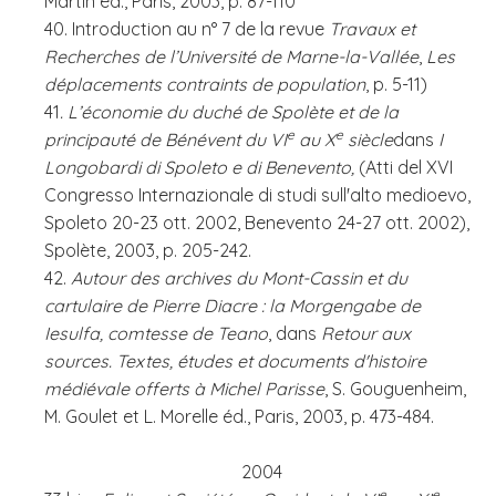
Martin éd., Paris, 2003, p. 87-110
40. Introduction au n° 7 de la revue
Travaux et
Recherches de l’Université de Marne-la-Vallée
,
Les
déplacements contraints de population
, p. 5-11)
41
. L’économie du duché de Spolète et de la
e
e
principauté de Bénévent du VI
au X
siècle
dans
I
Longobardi di Spoleto e di Benevento,
(Atti del XVI
Congresso Internazionale di studi sull'alto medioevo,
Spoleto 20-23 ott. 2002, Benevento 24-27 ott. 2002),
Spolète, 2003, p. 205-242.
42.
Autour des archives du Mont-Cassin et du
cartulaire de Pierre Diacre : la Morgengabe de
Iesulfa, comtesse de Teano
, dans
Retour aux
sources. Textes, études et documents d'histoire
médiévale offerts à Michel Parisse
, S. Gouguenheim,
M. Goulet et L. Morelle éd., Paris, 2003, p. 473-484.
2004
e
e