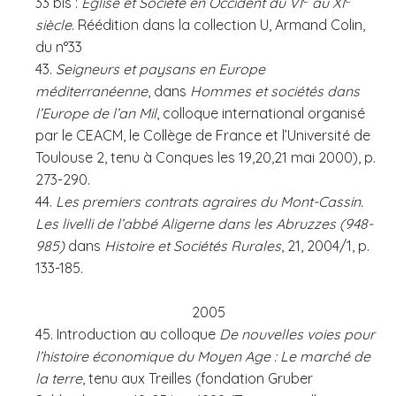
33 bis :
Eglise et Société en Occident du VI
au XI
siècle
. Réédition dans la collection U, Armand Colin,
du n°33
43.
Seigneurs et paysans en Europe
méditerranéenne
, dans
Hommes et sociétés dans
l’Europe de l’an Mil
, colloque international organisé
par le CEACM, le Collège de France et l’Université de
Toulouse 2, tenu à Conques les 19,20,21 mai 2000), p.
273-290.
44.
Les premiers contrats agraires du Mont-Cassin.
Les livelli de l’abbé Aligerne dans les Abruzzes (948-
985)
dans
Histoire et Sociétés Rurales
, 21, 2004/1, p.
133-185.
2005
45. Introduction au colloque
De nouvelles voies pour
l’histoire économique du Moyen Age : Le marché de
la terre
, tenu aux Treilles (fondation Gruber