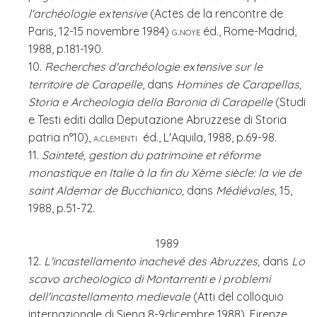
l'archéologie extensive
(Actes de la rencontre de
Paris, 12-15 novembre 1984)
g.noye
éd., Rome-Madrid,
1988, p.181-190.
10.
Recherches d'archéologie extensive sur le
territoire de Carapelle
, dans
Homines de Carapellas,
Storia e Archeologia della Baronia di Carapelle
(Studi
e Testi editi dalla Deputazione Abruzzese di Storia
patria n°10),
a.clementi
éd., L'Aquila, 1988, p.69-98.
11.
Sainteté, gestion du patrimoine et réforme
monastique en Italie à la fin du Xème siècle: la vie de
saint Aldemar de Bucchianico,
dans
Médiévales,
15,
1988, p.51-72.
1989
12.
L'incastellamento inachevé des Abruzzes,
dans
Lo
scavo archeologico di Montarrenti e i problemi
dell'incastellamento medievale
(Atti del colloquio
internazionale di Siena 8-9dicembre 1988), Firenze,