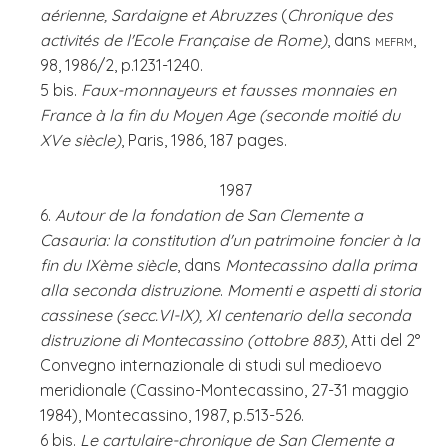
aérienne, Sardaigne et Abruzzes
(
Chronique des
activités de l'Ecole Française de Rome)
, dans
mefrm
,
98, 1986/2, p.1231-1240.
5 bis.
Faux-monnayeurs et fausses monnaies en
France à la fin du Moyen Age (seconde moitié du
XVe siècle)
, Paris, 1986, 187 pages.
1987
6.
Autour de la fondation de San Clemente a
Casauria: la constitution d'un patrimoine foncier à la
fin du IXème siècle
, dans
Montecassino dalla prima
alla seconda distruzione
.
Momenti e aspetti di storia
cassinese (secc.VI-IX), XI centenario della seconda
distruzione di Montecassino (ottobre 883)
, Atti del 2°
Convegno internazionale di studi sul medioevo
meridionale (Cassino-Montecassino, 27-31 maggio
1984), Montecassino, 1987, p.513-526.
6 bis.
Le cartulaire-chronique de San Clemente a