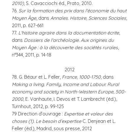
2010)
, S. Cavacciochi éd., Prato, 2010.
76.
Sur la formation des prix dans l'économie du haut
Moyen Âge
, dans
Annales. Histoire, Sciences Sociales
,
2011, p. 627-661
77.
L'histoire agraire dans la documentation écrite
,
dans
Dossiers de l'archéologie. Aux origines du
Moyen Âge : à la découverte des sociétés rurales
,
n°344, 2011, p. 14-18
2012
78. G. Béaur et L. Feller,
France, 1000-1750
, dans
Making a living. Family, Income and Labour. Rural
economy and society in North-Western Europe, 500-
2000,
E. Vanhaute, I. Devos et T. Lambrecht (éd.),
Turnhout, 2012, p. 99-125
79 Direction d’ouvrage :
Expertise et valeur des
choses (1). Le besoin d’expertise
C. Denjean et L.
Feller (éd.), Madrid, sous presse, 2012