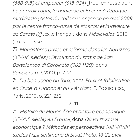
(888-915) et empereur (915-924)
[trad. en russe dans
Le pouvoir royal, la noblesse et la cour à l'époque
médiévale (Actes du colloque organisé en avril 2009
par le centre franco-russe de Moscou et l'Université
de Saratov)]
texte français
dans
Médiévales
, 2010
(sous presse).
73.
Monastères privés et réforme dans les Abruzzes
e
e
(X
-XII
siècles) : l'évolution du statut de San
Bartolomeo di Carpineto (962-1120)
, dans
Sanctorum
, 7, 2010, p. 7-24.
74.
Du bon usage du faux
, dans
Faux et falsification
en Chine, au Japon et au Viêt Nam
, E. Poisson éd.,
Paris, 2010, p. 221-232
2011
75.
Histoire du Moyen Âge et histoire économique
e
e
(X
-XV
siècle) en France
, dans
Où va l'histoire
e
e
économique ? Méthodes et perspectives. XIII
-XVIII
siècles (XLII settimana di Studi, Prato, 18-22 avril