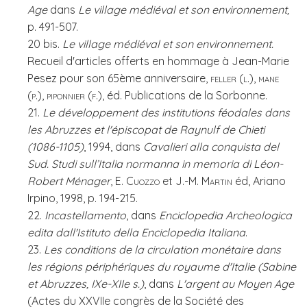
Age
dans
Le village médiéval et son environnement,
p. 491-507.
20 bis.
Le village médiéval et son environnement.
Recueil d'articles offerts en hommage à Jean-Marie
Pesez pour son 65ème anniversaire,
feller (l.), mane
(p.), piponnier (f.)
, éd. Publications de la Sorbonne.
21.
Le développement des institutions féodales dans
les Abruzzes et l'épiscopat de Raynulf de Chieti
(1086-1105)
, 1994, dans
Cavalieri alla conquista del
Sud. Studi sull’Italia normanna in memoria di Léon-
Robert Ménager
,
E. Cuozzo
et
J.-M. Martin
éd, Ariano
Irpino, 1998, p. 194-215.
22.
Incastellamento
, dans
Enciclopedia Archeologica
edita dall'Istituto della Enciclopedia Italiana
.
23.
Les conditions de la circulation monétaire dans
les régions périphériques du royaume d'Italie (Sabine
et Abruzzes, IXe-XIIe s.)
, dans
L'argent au Moyen Age
(Actes du XXVIIe congrès de la Société des