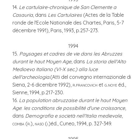
14.
Le cartulaire-chronique de San Clemente a
Casauria
, dans
Les Cartulaires
(Actes de la Table
ronde de l'Ecole Nationale des Chartes, Paris, 5-7
décembre 1991), Paris, 1993, p.257-273.
1994
15.
Paysages et cadres de vie dans les Abruzzes
durant le haut Moyen Age
, dans
La storia dell'Alto
Medioevo italiano (VI-X sec.) alla luce
dell'archeologia
.(Atti del convegno internazionale di
Siena, 2-6 dicembre 1992),
r.francovich
et
g.noye
éd.,
Sienne, 1994, p.217-230.
16.
La population abruzzaise durant le haut Moyen
Age
:
les conditions de possibilité d'une croissance
,
dans
Demografia e società nell'Italia medievale
,
comba (r.), naso (i.)
éd., Cuneo, 1994, p. 327-349.