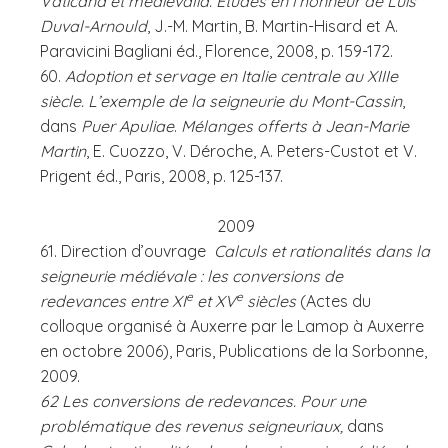
Vaticana et medievalia. Etudes en l'honneur de Luis
Duval-Arnould
, J.-M. Martin, B. Martin-Hisard et A.
Paravicini Bagliani éd., Florence, 2008, p. 159-172.
60.
Adoption et servage en Italie centrale au XIIIe
siècle. L’exemple de la seigneurie du Mont-Cassin
,
dans
Puer Apuliae
.
Mélanges offerts à Jean-Marie
Martin
, E. Cuozzo, V. Déroche, A. Peters-Custot et V.
Prigent éd., Paris, 2008, p. 125-137.
2009
61. Direction d’ouvrage
Calculs et rationalités dans la
seigneurie médiévale : les conversions de
e
e
redevances entre XI
et XV
siècles
(Actes du
colloque organisé à Auxerre par le Lamop à Auxerre
en octobre 2006), Paris, Publications de la Sorbonne,
2009.
62 Les conversions de redevances. Pour une
problématique des revenus seigneuriaux,
dans