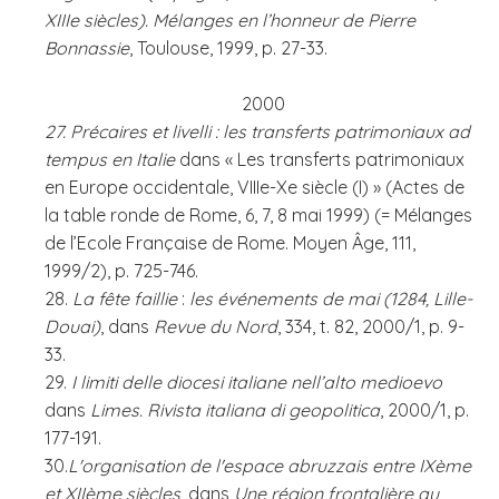
XIIIe siècles).
Mélanges en l’honneur de Pierre
Bonnassie
, Toulouse, 1999, p. 27-33.
2000
27. Précaires et livelli : les transferts patrimoniaux ad
tempus en Italie
dans « Les transferts patrimoniaux
en Europe occidentale, VIIIe-Xe siècle (I) » (Actes de
la table ronde de Rome, 6, 7, 8 mai 1999) (= Mélanges
de l’Ecole Française de Rome. Moyen Âge, 111,
1999/2), p. 725-746.
28.
La fête faillie
:
les événements de mai (1284, Lille-
Douai)
, dans
Revue du Nord
, 334, t. 82, 2000/1, p. 9-
33.
29.
I limiti delle diocesi italiane nell’alto medioevo
dans
Limes. Rivista italiana di geopolitica
, 2000/1, p.
177-191.
30.
L'organisation de l'espace abruzzais entre IXème
et XIIème siècles
, dans
Une région frontalière au