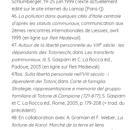
Schlumberger, 19-25 juin 1999 (Texte actuellement
édité sur le site internet du Lamop [Paris-I])
46.
La pollution dans quelques cités d’Italie centrale
d’après les statuts communaux
, communication aux
2èmes rencontres internationales de Liessies, avril
1999 (en ligne sur
Reti Medievali
).
e
47.
Autour de la liberté personnelle au VIII
siècle : les
dépendants des Totoneschi
, dans
Les transferts
patrimoniaux, III
, S. Gasparri et C. La Rocca éd.,
Padoue, 2003 (en ligne sur Reti Medievali)
47bis.
Sulla
libertà personale nell'VIII secolo : i
dipendenti dei Totoni
, dans
Carte di famiglia.
Strategie, rappresentazione e memoria del gruppo
familiare di Totone di Campione (721-877)
, S. Gasparri
et C. La Rocca éd., Rome, 2005, p. 179-208 (= trad. du
précédent)
48
.
En collaboration avec A. Gramain et F. Weber,
La
fortune de Karol. Marché de la terre et liens