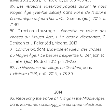
juillet 2012),
(éd.), Pampelune, 2013, p. 435-456
89.
Les relations villes/campagnes durant le haut
Moyen Âge (VIe-XIe siècle)
, dans
Faire de l'histoire
économique aujourd'hui,
J.-C. Daumas (éd.), 2013, p.
71-82
90. Direction d’ouvrage :
Expertise et valeur des
choses au Moyen Âge, I. Le besoin d'expertise
, C.
Denjean et L. Feller (éd.), Madrid, 2013
91.
Conclusion
, dans
Expertise et valeur des choses
au Moyen Âge, I. Le besoin d'expertise
, C. Denjean et
L. Feller (éd.), Madrid, 2013, p. 221-233
92.
La Naissance du village en Occident
, dans
L’Histoire
, n°391, août 2013, p. 78-80
2014
93.
Measuring the Value of Things in the Middle Ages
,
dans
Economic sociology_the european electronic