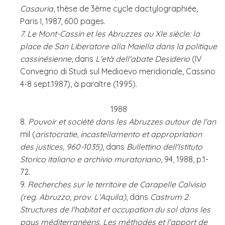
Casauria
, thèse de 3ème cycle dactylographiée,
Paris I, 1987, 600 pages.
7. Le Mont-Cassin et les Abruzzes au XIe siècle: la
place de San Liberatore alla Maiella dans la politique
cassinésienne
, dans
L'età dell'abate Desiderio
(IV
Convegno di Studi sul Medioevo meridionale, Cassino
4-8 sept.1987), à paraître (1995).
1988
8.
Pouvoir et société dans les Abruzzes autour de l'an
mil (
aristocratie
,
incastellamento et appropriation
des justices, 960-1035)
, dans
Bullettino dell'Istituto
Storico italiano e archivio muratoriano
, 94, 1988,
p.1-
72
.
9.
Recherches sur le territoire de Carapelle Calvisio
(reg. Abruzzo, prov. L'Aquila)
, dans
Castrum 2.
Structures de l'habitat et
occupation du sol dans les
pays méditerranéens
.
Les méthodes et l'apport de