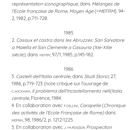
représentation iconographique
, dans
Mélanges de
l'Ecole française de Rome, Moyen Age
(=
MEFRM
), 94-
2, 1982, p.711-728.
1985
2.
Casaux et castra dans les Abruzzes: San Salvatore
a Maiella et San Clemente a Casauria (XIe-XIIIe
siècle)
, dans
mefrm
, 97/1, 1985, p.145-182.
1986
3.
Castelli dell'Italia centrale
, dans
Studi Storici
, 27,
1986, p.719-723 (note critique sur l'ouvrage de
c.wickham
,
Il problema dell'incastellamento nell(Italia
centrale,
Florence, 1984.
4. En collaboration avec
f.cellini,
Carapelle
(
Chronique
des activités de l'Ecole Française de Rome)
dans
mefrm
, 98, 1986/2, p. 1212-1225.
5. En collaboration avec
j.-m.poisson
Prospection