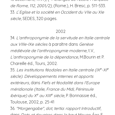
de Rome, 112, 2001/2),
(Rome.), H. Bresc, p. 511-533.
33
. L
’
Eglise et la société en Occident du VIIe au XIe
siècle
, SEDES, 320 pages.
2002
34.
L'anthroponymie de la servitude en Italie centrale
aux VIIIe-IXe siècles
à paraître dans
Genèse
médiévale de l’anthroponymie moderne
, t.V,
L’anthroponymie de la dépendance
, M.Bourin et P.
Chareille éd., Tours, 2002.
e
e
35.
Les institutions féodales en Italie centrale (IX
-XI
siècle). Développements internes et apports
extérieurs
, dans
Fiefs et féodalité dans l'Europe
méridionale (Italie, France du Midi, Péninsule
e
e
ibérique) du X
au XIII
siècle
, P. Bonnassie éd.,
Toulouse, 2002, p. 25-41
36.
"Morgengabe", dot, tertia: rapport Introductif
,
dans
Dots et douaires dans le haut Moyen Âge
, F.