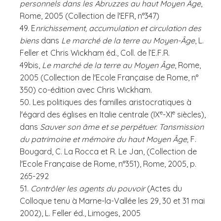
personnels dans les Abruzzes au haut Moyen Âge
,
Rome, 2005 (Collection de l'EFR, n°347)
49. E
nrichissement, accumulation et circulation des
biens
dans
Le marché de la terre au Moyen-Âge
, L.
Feller et Chris Wickham éd., Coll. de l’E.F.R.
49bis,
Le marché de la terre au Moyen Âge
, Rome,
2005 (Collection de l'Ecole Française de Rome, n°
350) co-édition avec Chris Wickham.
50. Les politiques des familles aristocratiques à
e
e
l'égard des églises en Italie centrale (IX
-XI
siècles),
dans
Sauver son âme et se perpétuer. Tansmission
du patrimoine et mémoire du haut Moyen Âge,
F.
Bougard, C. La Rocca et R. Le Jan, (Collection de
l'Ecole Française de Rome, n°351), Rome, 2005, p.
265-292
51.
Contrôler les agents du pouvoir
(Actes du
Colloque tenu à Marne-la-Vallée les 29, 30 et 31 mai
2002), L. Feller éd., Limoges, 2005