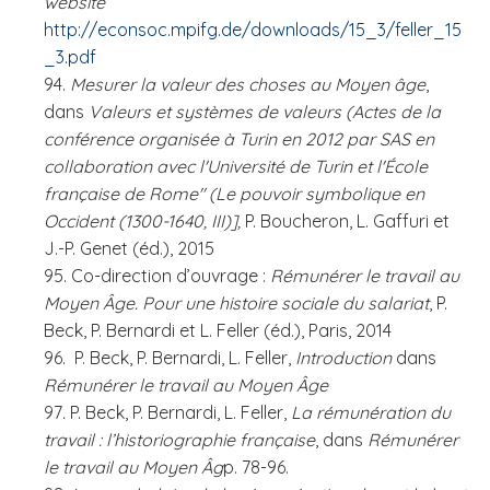
website
http://econsoc.mpifg.de/downloads/15_3/feller_15
_3.pdf
94.
Mesurer la valeur des choses au Moyen âge
,
dans
Valeurs et systèmes de valeurs (Actes de la
conférence organisée à Turin en 2012 par SAS en
collaboration avec l'Université de Turin et l'École
française de Rome" (Le pouvoir symbolique en
Occident (1300-1640, III)],
P. Boucheron, L. Gaffuri et
J.-P. Genet (éd.), 2015
95. Co-direction d’ouvrage :
Rémunérer le travail au
Moyen Âge. Pour une histoire sociale du salariat
, P.
Beck, P. Bernardi et L. Feller (éd.), Paris, 2014
96. P. Beck, P. Bernardi, L. Feller,
Introduction
dans
Rémunérer le travail au Moyen Âge
97
.
P. Beck, P. Bernardi, L. Feller,
La rémunération du
travail : l’historiographie française
, dans
Rémunérer
le travail au Moyen Âg
p. 78-96.