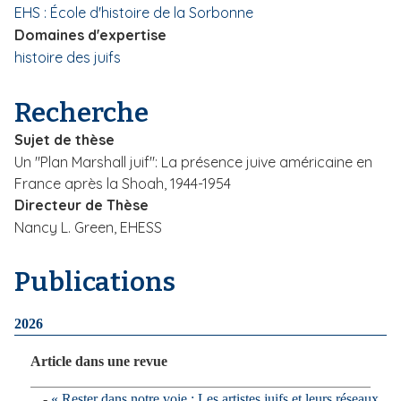
EHS : École d'histoire de la Sorbonne
i
Domaines d'expertise
p
histoire des juifs
a
l
Recherche
Sujet de thèse
Un "Plan Marshall juif": La présence juive américaine en
France après la Shoah, 1944-1954
Directeur de Thèse
Nancy L. Green, EHESS
Publications
2026
Article dans une revue
« Rester dans notre voie : Les artistes juifs et leurs réseaux