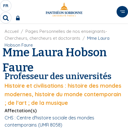
A
FR
S
F
l
É
R
l
R
L
e
e
E
r
F
Accueil
Pages Personnelles de nos enseignants-
c
C
i
h
a
Chercheurs, chercheurs et doctorants
Mme Laura
l
T
e
u
Hobson Faure
d
Mme Laura Hobson
r
E
c
'
c
U
o
A
h
Faure
r
R
n
e
i
D
r
t
Professeur des universités
a
E
e
n
L
Histoire et civilisations : histoire des mondes
e
n
A
u
modernes, histoire du monde contemporain
N
p
; de l'art ; de la musique
G
r
Affectation(s)
U
i
CHS : Centre d'histoire sociale des mondes
E
n
contemporains (UMR 8058)
c