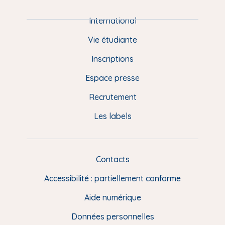
i
e
International
d
Vie étudiante
d
Inscriptions
e
Espace presse
p
Recrutement
a
Les labels
g
e
F
Contacts
L
R
i
Accessibilité : partiellement conforme
e
n
Aide numérique
s
Données personnelles
u