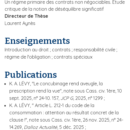
Un régime primaire des contrats non négociables. Étude
i
critique de la notion de déséquilibre significatif
p
Directeur de Thèse
a
Laurent Aynès
l
Enseignements
Introduction au droit ; contrats ; responsabilité civile ;
régime de l'obligation ; contrats spéciaux
Publications
K. A. LÉVY, "Le concubinage rend aveugle, la
prescription rend la vue", note sous Cass. civ. 1ère, 10
sept. 2025, n° 24-10. 157,
JCP G
, 2025, n° 1299 ;
K. A. LÉVY, " Article L. 212-1 du code de la
consommation : attention au résultat concret de la
clause !", note sous Cass. civ. 1ère, 26 nov. 2025, n° 24-
14.269,
Dalloz Actualité
, 5 déc. 2025 ;