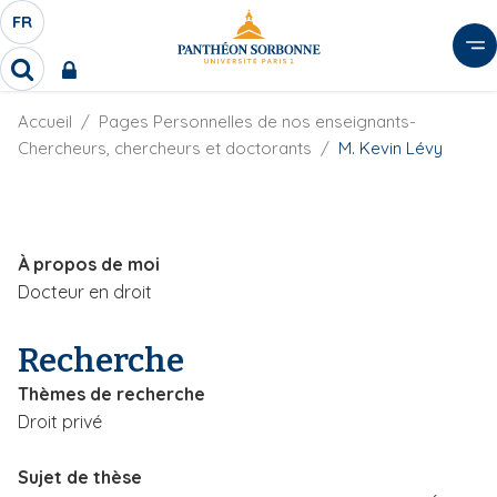
A
FR
S
F
l
É
R
l
R
L
e
e
E
r
F
Accueil
Pages Personnelles de nos enseignants-
c
C
i
h
a
Chercheurs, chercheurs et doctorants
M. Kevin Lévy
l
T
e
u
d
r
E
c
'
c
U
o
A
h
r
R
n
e
À propos de moi
i
D
r
t
a
Docteur en droit
E
e
n
L
e
n
Recherche
A
u
N
p
Thèmes de recherche
G
r
Droit privé
U
i
E
n
Sujet de thèse
c