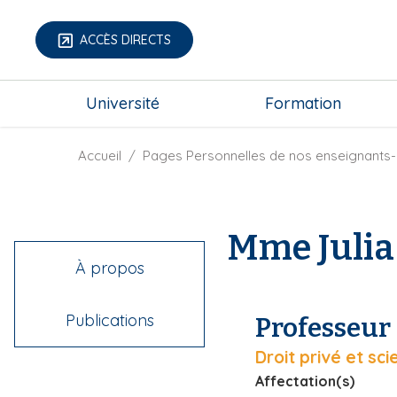
A
l
ACCÈS DIRECTS
l
e
m
r
Université
Formation
e
a
g
u
a
F
Accueil
Pages Personnelles de nos enseignants-
c
-
i
o
m
l
n
e
d
t
Mme Julia
n
'
e
u
A
n
À propos
r
u
i
p
Publications
Professeur 
a
r
n
i
Droit privé et sci
e
n
Affectation(s)
c