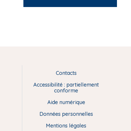
Contacts
L
i
Accessibilité : partiellement
e
conforme
n
Aide numérique
s
u
Données personnelles
t
i
Mentions légales
l