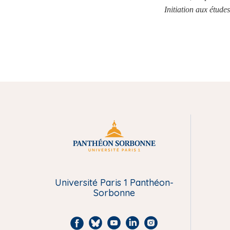
Initiation aux études
M
e
n
Université Paris 1 Panthéon-
Sorbonne
u
F
B
Y
L
I