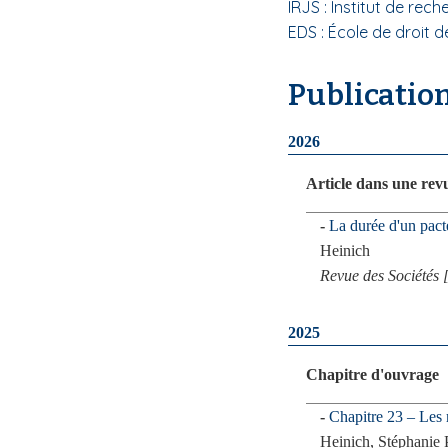
IRJS : Institut de rec
i
EDS : École de droit 
p
a
Publicatio
l
2026
Article dans une rev
La durée d'un pacte
Heinich
Revue des Sociétés 
2025
Chapitre d'ouvrage
Chapitre 23 – Les r
Heinich, Stéphanie