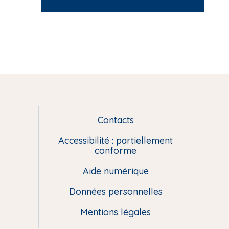
Contacts
L
i
Accessibilité : partiellement
e
conforme
n
Aide numérique
s
u
Données personnelles
t
i
Mentions légales
l