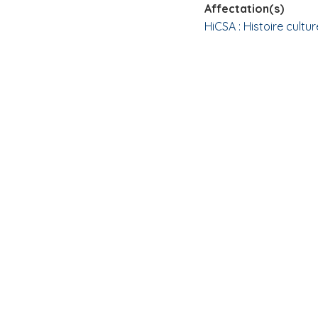
Affectation(s)
i
HiCSA : Histoire cultur
p
a
l