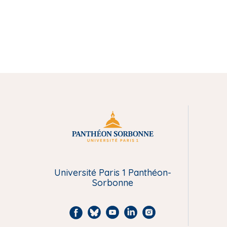
M
e
n
Université Paris 1 Panthéon-
Sorbonne
u
P
F
B
Y
L
I