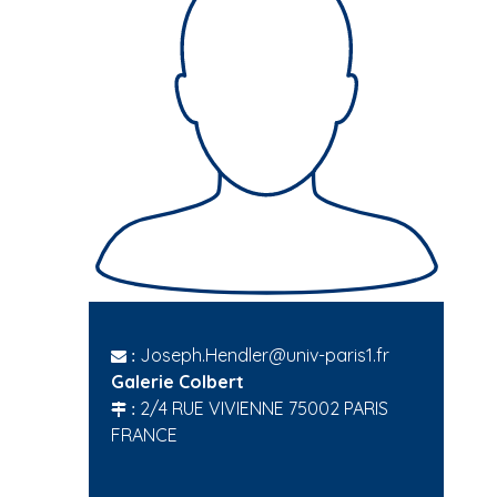
Joseph.Hendler@univ-paris1.fr
:
Galerie Colbert
2/4 RUE VIVIENNE 75002 PARIS
:
FRANCE