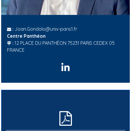
Joan.Gondolo@univ-paris1.fr
:
Centre Panthéon
12 PLACE DU PANTHÉON 75231 PARIS CEDEX 05
:
FRANCE
L
i
n
k
e
d
I