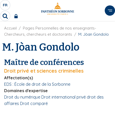
A
FR
S
F
l
É
R
l
R
L
e
e
E
r
F
Accueil
Pages Personnelles de nos enseignants-
c
C
i
h
a
Chercheurs, chercheurs et doctorants
M. Jòan Gondolo
l
T
e
u
d
M. Jòan Gondolo
r
E
c
'
c
U
o
A
h
r
R
n
e
Maître de conférences
i
D
r
t
a
E
Droit privé et sciences criminelles
e
n
L
e
n
Affectation(s)
A
u
EDS : École de droit de la Sorbonne
N
p
Domaines d'expertise
G
r
Droit du numérique
Droit international privé
droit des
U
i
affaires
Droit comparé
E
n
c