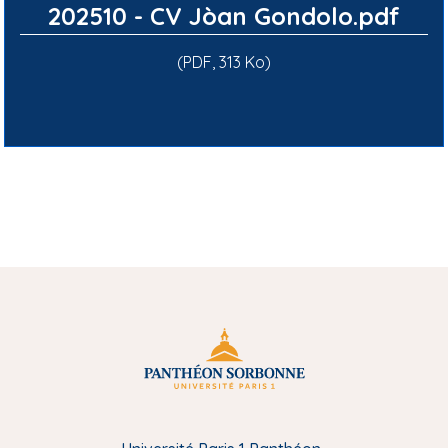
n
202510 - CV Jòan Gondolo.pdf
(PDF, 313 Ko)