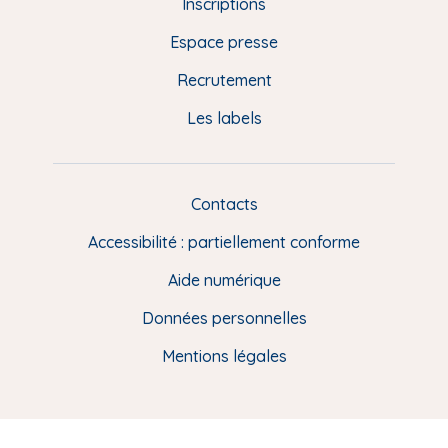
Inscriptions
e
Espace presse
p
Recrutement
a
Les labels
g
e
F
Contacts
L
R
i
Accessibilité : partiellement conforme
e
n
Aide numérique
s
Données personnelles
u
t
Mentions légales
i
l
e
s