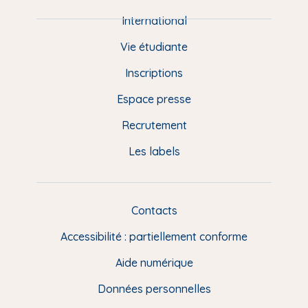
i
e
International
d
Vie étudiante
d
Inscriptions
e
Espace presse
p
Recrutement
a
Les labels
g
e
F
Contacts
L
R
i
Accessibilité : partiellement conforme
e
n
Aide numérique
s
Données personnelles
u