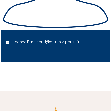
Jeanne.Barnicaud@etu.univ-paris1.fr
: