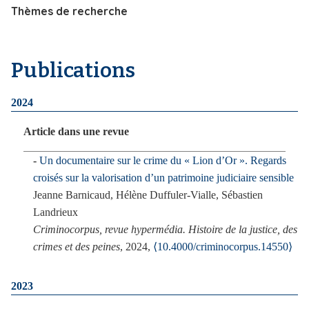
Thèmes de recherche
i
p
a
l
Publications
2024
Article dans une revue
Un documentaire sur le crime du « Lion d’Or ». Regards
croisés sur la valorisation d’un patrimoine judiciaire sensible
Jeanne Barnicaud, Hélène Duffuler-Vialle, Sébastien
Landrieux
Criminocorpus, revue hypermédia. Histoire de la justice, des
crimes et des peines
, 2024,
⟨10.4000/criminocorpus.14550⟩
2023