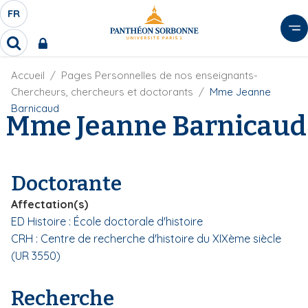
A
FR
S
F
l
É
R
l
R
L
e
e
E
r
F
Accueil
Pages Personnelles de nos enseignants-
c
C
i
h
a
Chercheurs, chercheurs et doctorants
Mme Jeanne
l
T
e
u
Barnicaud
d
Mme Jeanne Barnicaud
r
E
c
'
c
U
o
A
h
r
R
n
e
i
D
r
t
Doctorante
a
E
e
n
L
Affectation(s)
e
n
A
ED Histoire : École doctorale d'histoire
u
N
CRH : Centre de recherche d'histoire du XIXème siècle
p
G
r
(UR 3550)
U
i
E
n
Recherche
c