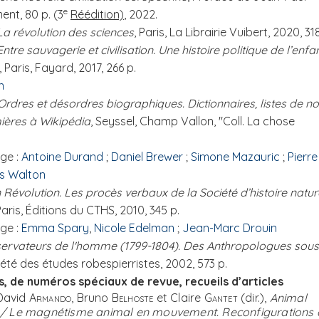
e
ent, 80 p. (3
Réédition)
, 2022.
La révolution des sciences
, Paris, La Librairie Vuibert, 2020, 31
Entre sauvagerie et civilisation. Une histoire politique de l’enfa
, Paris, Fayard, 2017, 266 p.
n
Ordres et désordres biographiques. Dictionnaires, listes de 
ières à Wikipédia
, Seyssel, Champ Vallon, "Coll. La chose
.
ge :
Antoine Durand
;
Daniel Brewer
;
Simone Mazauric
;
Pierre
s Walton
 Révolution. Les procès verbaux de la Société d’histoire natur
Paris, Éditions du CTHS, 2010, 345 p.
ge :
Emma Spary
,
Nicole Edelman
;
Jean-Marc Drouin
servateurs de l'homme (1799-1804). Des Anthropologues sous
ciété des études robespierristes, 2002, 573 p.
, de numéros spéciaux de revue, recueils d’articles
 David
Armando
, Bruno
Belhoste
et Claire
Gantet
(dir.),
Animal
 / Le magnétisme animal en mouvement. Reconfigurations