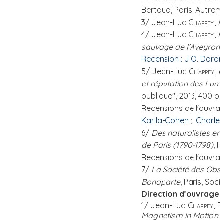
Bertaud, Paris, Autrem
3/ Jea
n-Luc
Chappey,
4/ Jea
n-Luc
Chappey,
sauvage de l’Aveyron
Recension : J.O. Doro
5/ Jea
n-Luc
Chappey,
et réputation des Lum
publique", 2013, 400 p
Recensions de l'ouvra
Karila-Cohen
;
Charle
6/
Des naturalistes en
de Paris (1790-1798)
, 
Recensions de l'ouvra
7/
La Société des Ob
Bonaparte
, Paris, So
Direction d’ouvrages
1/
Jean-Luc
Chappey
,
Magnetism in Motion