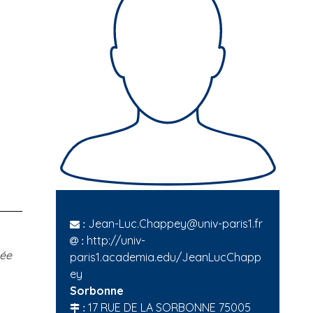
Jean-Luc.Chappey@univ-paris1.fr
:
http://univ-
:
sée
paris1.academia.edu/JeanLucChapp
ey
Sorbonne
17 RUE DE LA SORBONNE 75005
: