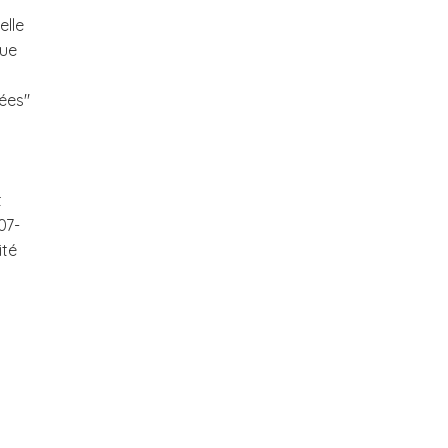
elle
que
sées"
t
07-
ité