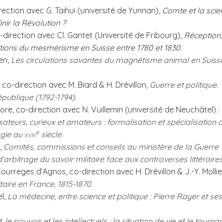
rection avec G. Taihui (université de Yunnan),
Comte et la scie
nir la Révolution ?
-direction avec Cl. Gantet (Université de Fribourg),
Réception,
tions du mesmérisme en Suisse entre 1780 et 1830
.
en,
Les circulations savantes du magnétisme animal en Suiss
, co-direction avec M. Biard & H. Drévillon,
Guerre et politique.
publique (1792-1794)
.
ore
, co-direction avec
N. Vuillemin (université de Neuchâtel)
:
sateurs, curieux et amateurs : formalisation et spécialisation 
e
ogie au
xviii
siècle.
,
Comités, commissions et conseils au ministère de la Guerre
d’arbitrage du savoir militaire face aux controverses littéraire
rreges d’Agnos, co-direction avec H. Drévillon & J.-Y. Mollier
litaire en France, 1815-1870.
l,
La médecine, entre science et politique : Pierre Rayer et ses
t, le pouvoir et les intellectuels : la situation de vie et le tourna