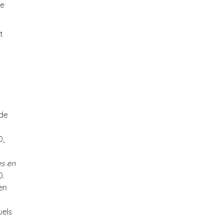
be
t
 de
0,
s en
0.
en
uels