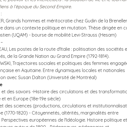
iens à l’époque du Second Empire.
 :
R, Grands hommes et méritocratie chez Gudin de la Breneller
ire dans un contexte politique en mutation. Thèse dirigée en c
astien (UQAM) - bourse de mobilité Levi-Strauss (Hesam)
 –
AU, Les postes de la route d'Italie : politisation des sociétés 
tés, de la Grande Nation au Grand Empire (1792-1814).
WSKI, Trajectoires sociales et politiques des femmes engagé
ançaise en Aquitaine. Entre dynamiques locales et nationales
tion avec Susan Dalton (Université de Montréal)
he
 et des savoirs -Histoire des circulations et des transformati
 et en Europe (18e-19e siècle)
 et des sciences (productions, circulations et institutionnalisa
 (1770-1820) - Citoyennetés, altérités, marginalités entre
 Perspectives européennes de l'Idéologie. Histoire politique e