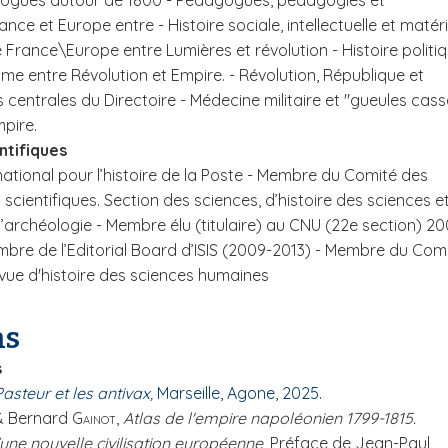
éologues autour de 1800 - Pédagogues, pédagogies et
nce et Europe entre - Histoire sociale, intellectuelle et matéri
France\Europe entre Lumières et révolution - Histoire politi
me entre Révolution et Empire. - Révolution, République et
 centrales du Directoire - Médecine militaire et "gueules cas
mpire.
ntifiques
tional pour l’histoire de la Poste - Membre du Comité des
 scientifiques. Section des sciences, d’histoire des sciences e
l’archéologie - Membre élu (titulaire) au CNU (22e section) 20
mbre de l’Editorial Board d’ISIS (2009-2013) - Membre du Com
vue d'histoire des sciences humaines
ns
s
Pasteur et les antivax,
Marseille, Agone, 2025.
&
Bernard
Gainot
,
Atlas de l'empire napoléonien 1799-1815.
’une nouvelle civilisation européenne
, Préface de Jean-Paul