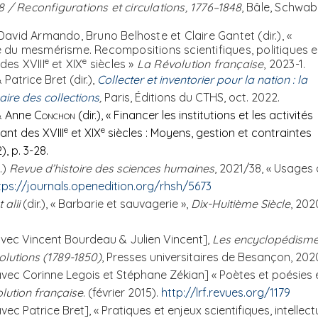
8 / Reconfigurations et circulations, 1776–1848
, Bâle, Schwa
 David Armando, Bruno Belhoste et Claire Gantet (dir.), «
 du mesmérisme. Recompositions scientifiques, politiques e
e
e
des XVIII
et XIX
siècles »
La Révolution française
, 2023-1.
&
Patrice Bret (dir.),
Collecter et inventorier pour la nation : la
aire des collections
,
Paris, Éditions du CTHS, oct. 2022.
&
Anne
Conchon
(dir.), « Financer les institutions et les activités
e
e
ant des XVIII
et XIX
siècles : Moyens, gestion et contraintes
2)
, p. 3-28.
.)
Revue d’histoire des sciences humaines
, 2021/38, « Usages
tps://journals.openedition.org/rhsh/5673
t alii
(dir.), « Barbarie et sauvagerie »,
Dix-Huitième Siècle
, 202
avec Vincent Bourdeau & Julien Vincent],
Les encyclopédisme
olutions (1789-1850)
, Presses universitaires de Besançon, 202
avec Corinne Legois et Stéphane Zékian] « Poètes et poésies 
lution française
. (février 2015).
http://lrf.revues.org/1179
ec Patrice Bret], « Pratiques et enjeux scientifiques, intellect