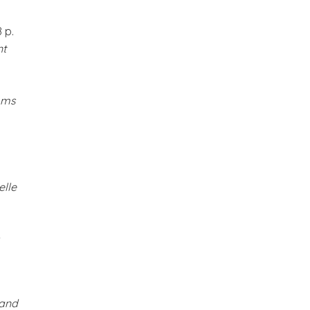
8 p.
nt
noms
elle
 and