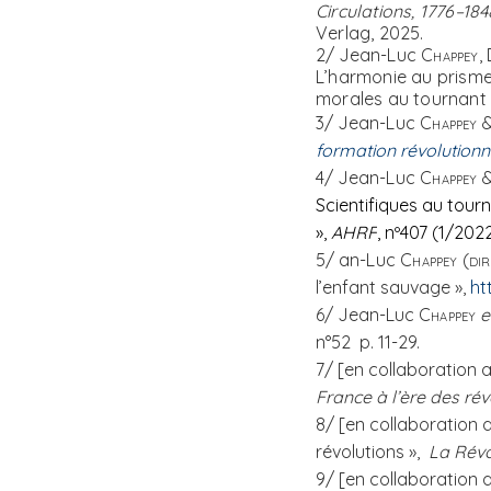
Circulations, 1776–184
Verlag, 2025.
2/ Jea
n-Luc
Chappey
,
L’harmonie au prisme
morales au tournant 
3/ Jea
n-Luc
Chappey
formation révolutionn
4/ Jea
n-Luc
Chappey
Scientifiques au tourn
»,
AHRF
,
nº407 (1/202
5/ a
n-Luc
Chappey (dir
l’enfant sauvage »,
ht
6/ Jean-Luc
Chappey
e
n°52 p. 11-29.
7/ [en collaboration 
France à l’ère des rév
8/ [en collaboration 
révolutions »,
La Révo
9/ [en collaboration av