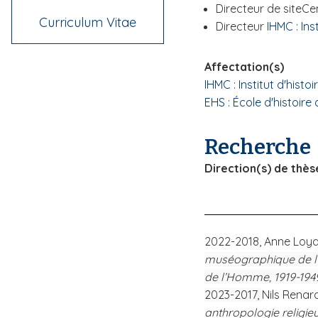
Directeur de site
Ce
i
Curriculum Vitae
Directeur
IHMC : In
p
a
l
Affectation(s)
IHMC : Institut d'his
EHS : École d'histoire
Recherche
Direction(s) de thès
2022-2018,
Anne Loy
muséographique de l
de l’Homme, 1919-194
2023-2017,
Nils Renar
anthropologie religie