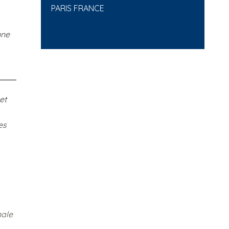
PARIS FRANCE
nne
et
es
nale