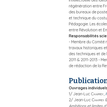
intellectuelle des Id
régénération entre Fra
des bureaux de poste 
et technique du costu
Pédagogie. Les écoles
entre Révolution et E
Responsabilités scie
- Membre du Comité na
travaux historiques et
des techniques et de 
2011 & 2011-2013 - Me
de rédaction de la Re
Publicatio
Ouvrages individuel
1/ Jea
n-Luc
Chappey,
2/ Jean
-Luc
Chappey 
Ambitions et limites d