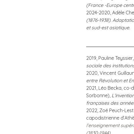
(France -Europe centr
2024-2020, Adèle Che
(1876-1938). Adaptati
et sud-est asiatique
.
2019, Pauline Teyssier
sociale des institution
2020, Vincent Guilla
entre Révolution et E
2021, Léo Becka, co-di
Sorbonne),
L’inventio
françaises des année
2022, Zoé Peuch-Lestr
capodistrienne d’Ath
l’enseignement supéri
(1830-1944).