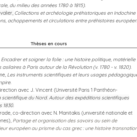
ale, du milieu des années 1780 à 1815)
.
valier,
Collections et archéologie préhistoriques en Indochine
ons, achoppements et circulations entre préhistoires europée
Thèses en cours
,
Encadrer et soigner la folie : une histoire politique, matérielle 
s asilaires à Paris autour de la Révolution (v. 1780 - v. 1820)
.
ume,
Les instruments scientifiques et leurs usages pédagogiqu
mpire
.
rection avec J. Vincent (Université Paris 1 Panthéon-
n scientifique du Nord. Autour des expéditions scientifiques
s 1830
.
ade, co-direction avec N. Manitakis (université nationale et
ènes),
Partage et organisation des savoirs au sein de
eur européen au prisme du cas grec : une histoire transnatio