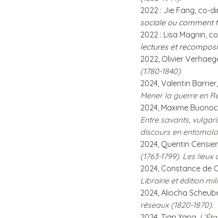
2022 : Jie Fang, co-di
sociale ou comment fi
2022 : Lisa Magnin, co
lectures et recomposi
2022, Olivier Verhaeg
(1780-1840)
.
2024, Valentin Barrier
Mener la guerre en Ré
2024, Maxime Buonoc
Entre savants, vulgari
discours en entomol
2024, Quentin Censier
(1763-1799). Les lieux 
2024, Constance de Cou
Librairie et édition mi
2024, Aliocha Scheube
réseaux (1820-1870)
.
2024, Tian Yang,
L’Éta