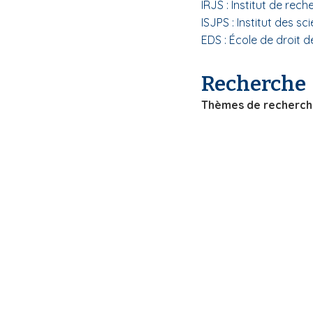
IRJS : Institut de rec
i
ISJPS : Institut des s
p
EDS : École de droit 
a
l
Recherche
Thèmes de recherc