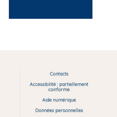
Contacts
L
i
Accessibilité : partiellement
e
conforme
n
Aide numérique
s
u
Données personnelles
t