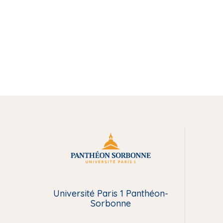
M
e
n
Université Paris 1 Panthéon-
Sorbonne
u