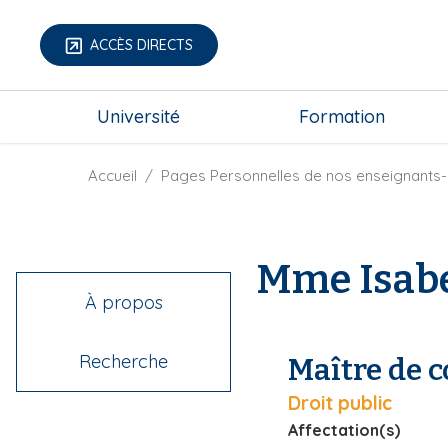
A
l
ACCÈS DIRECTS
l
e
m
r
Université
Formation
e
a
g
u
a
F
Accueil
Pages Personnelles de nos enseignants-
c
-
i
o
m
l
n
e
d
t
Mme Isab
n
'
e
u
A
n
À propos
r
u
i
p
Recherche
Maître de 
a
r
n
i
Droit public
e
n
Affectation(s)
c