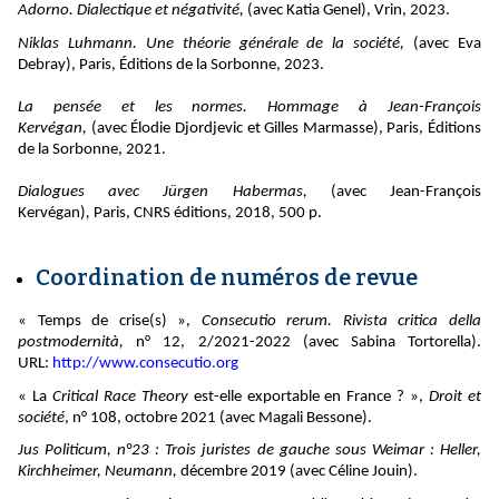
Adorno. Dialectique et négativité,
(avec Katia Genel), Vrin, 2023.
Niklas Luhmann. Une théorie générale de la société,
(avec Eva
Debray), Paris, Éditions de la Sorbonne, 2023.
La pensée et les normes. Hommage à Jean-François
Kervégan,
(avec Élodie Djordjevic et Gilles Marmasse), Paris, Éditions
de la Sorbonne, 2021.
Dialogues avec Jürgen Habermas,
(avec Jean-François
Kervégan)
,
Paris, CNRS éditions, 2018, 500 p.
Coordination de numéros de revue
« Temps de crise(s) »,
Consecutio rerum. Rivista critica della
postmodernità,
n° 12, 2/2021-2022 (avec Sabina Tortorella).
URL:
http://www.consecutio.org
« La
Critical Race Theory
est-elle exportable en France ? »,
Droit et
société
, n° 108, octobre 2021
(avec Magali Bessone).
Jus Politicum, n°23 : Trois juristes de gauche sous Weimar : Heller,
Kirchheimer, Neumann,
décembre 2019 (avec Céline Jouin).