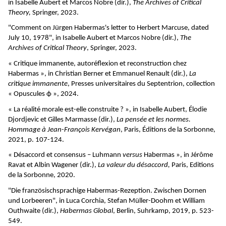
in Isabelle Aubert et Marcos Nobre (dir.),
The Archives of Critical
Theory,
Springer, 2023.
"Comment on Jürgen Habermas's letter to Herbert Marcuse, dated
July 10, 1978", in Isabelle Aubert et Marcos Nobre (dir.),
The
Archives of Critical Theory
, Springer, 2023.
« Critique immanente, autoréflexion et reconstruction chez
Habermas », in Christian Berner et Emmanuel Renault (dir.),
La
critique immanente
, Presses universitaires du Septentrion, collection
« Opuscules ϕ », 2024.
« La réalité morale est-elle construite ? », in Isabelle Aubert, Élodie
Djordjevic et Gilles Marmasse (dir.),
La pensée et les normes.
Hommage à Jean-François Kervégan
, Paris, Éditions de la Sorbonne,
2021, p. 107-124.
« Désaccord et consensus – Luhmann
versus
Habermas », in Jérôme
Ravat et Albin Wagener (dir.),
La valeur du désaccord,
Paris, Editions
de la Sorbonne, 2020.
"Die französischsprachige Habermas-Rezeption. Zwischen Dornen
und Lorbeeren", in Luca Corchia, Stefan Müller-Doohm et William
Outhwaite (dir.),
Habermas Global
, Berlin, Suhrkamp, 2019, p. 523-
549.