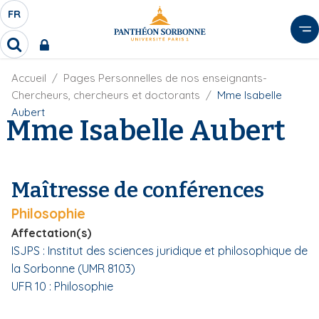
A
FR
S
F
l
É
R
l
R
L
e
e
E
r
F
Accueil
Pages Personnelles de nos enseignants-
c
C
i
h
a
Chercheurs, chercheurs et doctorants
Mme Isabelle
l
T
e
u
Aubert
d
Mme Isabelle Aubert
r
E
c
'
c
U
o
A
h
r
R
n
e
i
D
r
t
Maîtresse de conférences
a
E
e
n
L
Philosophie
e
n
A
u
Affectation(s)
N
p
ISJPS : Institut des sciences juridique et philosophique de
G
r
la Sorbonne (UMR 8103)
U
i
UFR 10 : Philosophie
E
n
c