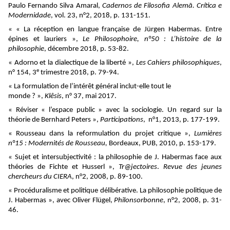
Paulo Fernando Silva Amaral,
Cadernos de Filosofia Alemã. Crítica e
Modernidade
, vol. 23, n°2, 2018, p. 131-151.
« « La réception en langue française de Jürgen Habermas. Entre
épines et lauriers »,
Le Philosophoire, n°50 : L’histoire de la
philosophie
, décembre 2018, p. 53-82.
« Adorno et la dialectique de la liberté »,
Les Cahiers philosophiques
,
e
n° 154, 3
trimestre 2018, p. 79-94.
« La formulation de l’intérêt général inclut-elle tout le
monde ? »,
Klêsis
, n° 37, mai 2017.
« Réviser « l’espace public » avec la sociologie. Un regard sur la
théorie de Bernhard Peters »,
Participations
, n°1, 2013, p. 177-199.
« Rousseau dans la reformulation du projet critique »,
Lumières
n°15 :
Modernités de Rousseau,
Bordeaux, PUB, 2010, p. 153-179.
« Sujet et intersubjectivité : la philosophie de J. Habermas face aux
théories de Fichte et Husserl »,
Tr@jectoires
.
Revue des jeunes
chercheurs du CIERA
, n°2, 2008, p. 89-100.
« Procéduralisme et politique délibérative. La philosophie politique de
J. Habermas », avec Oliver Flügel,
Philonsorbonne
, n°2, 2008, p. 31-
46.