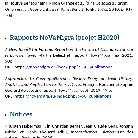
in
Hourya Bentouhami, Ninon Grangé
et al.
(dir.)
, Le souci du droit.
Où en est la Théorie critique?
, Paris, Sens & Tonka & Cie, 2010, p. 91-
108.
Rapports NoVaMigra (projet H2020)
A New Idea(l) for Europe. Report on the Future of Cosmopolitanism
in Europe,
(avec Martin Deleixhe), rapport NoVaMigra, mai 2021,
50p.
URL: https:
//novamigra.eu/index.php?c=50_publications
Approaches to Cosmopolitanism. Review Essay on their History,
Analysis and Application to the EU
, (avec François Boucher et Sophie
Guérard de Latour), rapport NoVaMigra, sept. 2019, 49 p.
URL:
https://novamigra.eu/index.php?c=50_publications
Notices
« Jürgen Habermas », in Christian Berner, Jean-Claude Gens, Johann
Michel et Denis Thouard (dir.),
Interprétation. Dictionnaire des