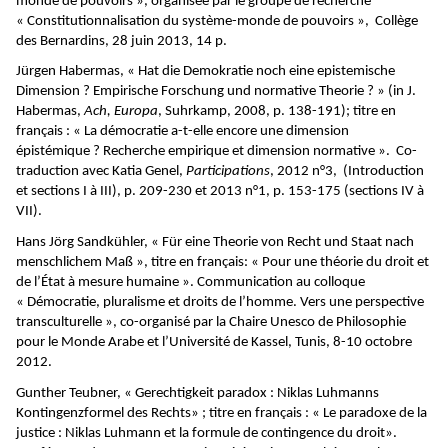
monde de pouvoirs », organisée par le groupe de recherche
« Constitutionnalisation du système-monde de pouvoirs », Collège
des Bernardins, 28 juin 2013, 14 p.
Jürgen Habermas, « Hat die Demokratie noch eine epistemische
Dimension ? Empirische Forschung und normative Theorie ? » (in J.
Habermas,
Ach, Europa
, Suhrkamp, 2008, p. 138-191); titre en
français : « La démocratie a-t-elle encore une dimension
épistémique ? Recherche empirique et dimension normative ». Co-
traduction avec Katia Genel,
Participations
, 2012 n°3, (Introduction
et sections I à III), p. 209-230 et 2013 n°1, p. 153-175 (sections IV à
VII).
Hans Jörg Sandkühler, « Für eine Theorie von Recht und Staat nach
menschlichem Maß », titre en français: « Pour une théorie du droit et
de l’État à mesure humaine ». Communication au colloque
« Démocratie, pluralisme et droits de l’homme. Vers une perspective
transculturelle », co-organisé par la Chaire Unesco de Philosophie
pour le Monde Arabe et l’Université de Kassel, Tunis, 8-10 octobre
2012.
Gunther Teubner, « Gerechtigkeit paradox : Niklas Luhmanns
Kontingenzformel des Rechts» ; titre en français : « Le paradoxe de la
justice : Niklas Luhmann et la formule de contingence du droit».