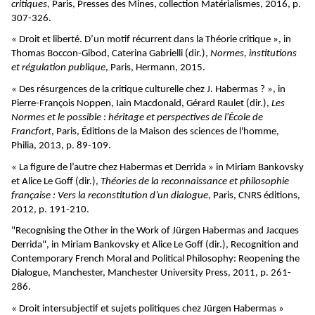
critiques,
Paris, Presses des Mines, collection Matérialismes, 2016, p.
307-326.
« Droit et liberté. D’un motif récurrent dans la Théorie critique », in
Thomas Boccon-Gibod, Caterina Gabrielli (dir.),
Normes, institutions
et régulation publique
, Paris, Hermann, 2015.
« Des résurgences de la critique culturelle chez J. Habermas ? », in
Pierre-François Noppen, Iain Macdonald, Gérard Raulet (dir.),
Les
Normes et le possible : héritage et perspectives de l'École de
Francfort
, Paris, Éditions de la Maison des sciences de l'homme,
Philia, 2013, p. 89-109.
« La figure de l’autre chez Habermas et Derrida » in Miriam Bankovsky
et Alice Le Goff (dir.),
Théories de la reconnaissance et philosophie
française : Vers la reconstitution d’un dialogue
, Paris, CNRS éditions,
2012, p. 191-210.
"Recognising the Other in the Work of Jürgen Habermas and Jacques
Derrida", in Miriam Bankovsky et Alice Le Goff (dir.), Recognition and
Contemporary French Moral and Political Philosophy: Reopening the
Dialogue, Manchester, Manchester University Press, 2011, p. 261-
286.
« Droit intersubjectif et sujets politiques chez Jürgen Habermas »