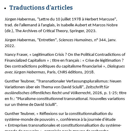
Traductions d’articles
Jürgen Habermas, "Lettre du 10 juillet 1978 à Herbert Marcuse",
trad. de l'allemand à l'anglais, in Isabelle Aubert et Marcos Nobre
(dir.), The Archives of Critical Theory, Springer, 2023.
Jürgen Habermas, "Entretien",
Sciences Humaines
, n° 344, janv.
2022.
Nancy Fraser, « Legitimation Crisis ? On the Political Contradictions of
Financialized Capitalism » ; titre en français : « Crise de légitimation ?
Des contradictions politiques du capitalisme financiarisé »,
Dialogues
avec Jürgen Habermas
, Paris, CNRS éditions, 2018.
Gunther Teubner, "Transnationaler Verfassungspluralismus: Neuen
Variationen über ein Thema von David Sciulli",
Zeitschrift für
ausländisches öffentliches Recht und Völkerrech
t, 2026, p. 1-25; titre
en fr.: "Pluralisme constitutionnel transnational. Nouvelles variations
sur un thème de David Sciulli".
Gunther Teubner, « Réflexions sur la constitutionnalisation du
système-monde de pouvoirs », conférence à la journée d’étude
« Entreprises transnationales et constitutionnalisation du système-