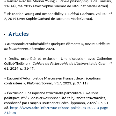
« Penser avec Iris Marion Young »,
Revue philosophique de Louvain
,
116 (4), mai 2019 (avec Sophie Guérard de Latour et Marie Garrau).
" Iris Marion Young and Responsibility »,
Critical Horizons
, vol. 20, n°
2, 2019 (avec Sophie Guérard de Latour et Marie Garrau).
Articles
« Autonomie et vulnérabilité : quelques éléments »,
Revue Juridique
de la Sorbonne
, décembre 2024.
« Droits, propriété et exclusion. Une discussion avec Catherine
Colliot-Thélène »,
Cahiers de Philosophie de L’Université de Caen
, n°
61, 2024, p. 31-47.
« L’accueil d’Adorno et de Marcuse en France : deux réceptions
contrastées »,
Philonsorbonne
, n°17, 2023, p. 97-119.
« L’exclusion, une injustice structurelle particulière »,
Raisons
politiques,
n° 87,
dossier
Responsabilité et injustices structurelles
,
coordonné par François Boucher et Pedro Lippmann, 2022/3, p. 21-
38.
https://www.cairn.info/revue-raisons-politiques-2022-3-page-
21.htm