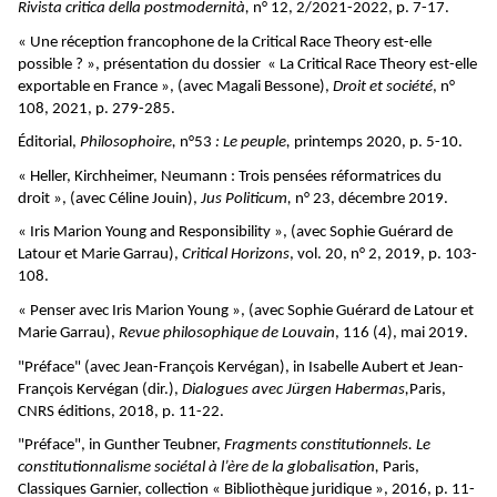
Rivista critica della postmodernità,
n° 12, 2/2021-2022,
p. 7-17.
« Une réception francophone de la Critical Race Theory est-elle
possible ? », présentation du dossier « La Critical Race Theory est-elle
exportable en France », (avec Magali Bessone),
Droit et société
, n°
108, 2021, p. 279-285.
Éditorial,
Philosophoire,
n°53
: Le peuple,
printemps 2020, p. 5-10.
« Heller, Kirchheimer, Neumann : Trois pensées réformatrices du
droit », (avec Céline Jouin),
Jus Politicum,
n° 23, décembre 2019.
« Iris Marion Young and Responsibility », (avec Sophie Guérard de
Latour et Marie Garrau),
Critical Horizons
, vol. 20, n° 2, 2019, p. 103-
108.
« Penser avec Iris Marion Young », (avec Sophie Guérard de Latour et
Marie Garrau),
Revue philosophique de Louvain
, 116 (4), mai 2019.
"Préface" (avec Jean-François Kervégan), in Isabelle Aubert et Jean-
François Kervégan (dir.),
Dialogues avec Jürgen Habermas,
Paris,
CNRS éditions, 2018, p. 11-22.
"Préface", in Gunther Teubner,
Fragments constitutionnels. Le
constitutionnalisme sociétal à l’ère de la globalisation,
Paris,
Classiques Garnier, collection « Bibliothèque juridique », 2016, p. 11-