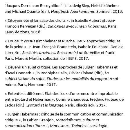
"Jacques Derrida on Recognition", in Ludwig Siep, Heikki Ikäheimo
and Michael Quante (dir.),
Handbuch Anerkennung
, Springer, 2018.
« Citoyenneté et langage des droits », in Isabelle Aubert et Jean-
François Kervégan (dir.),
Dialogues avec Jürgen Habermas
, Paris,
CNRS éditions, 2018.
« Foucault
versus
Kirchheimer et Rusche. Deux approches critiques
de la peine », in Jean-François Braunstein, Isabelle Fouchard, Daniele
Lorenzini,
Sociétés carcérales. Relecture(s) de
Surveiller et Punir,
Paris, Mare & Martin, collection de l’ISJPS, 2017.
« Devenir un sujet critique. Les approches de Jürgen Habermas et
d’Axel Honneth », in Rodolphe Calin, Olivier Tinland (dir.),
La
subjectivation du sujet. Etudes sur les modalités du rapport à soi-
même,
Paris, Hermann, 2017.
« Entente et différend. Etat des lieux d’une rencontre improbable
entre Lyotard et Habermas », Corinne Enaudeau, Frédéric Fruteau de
Laclos (dir.),
Lyotard et le langage
, Paris, Klincksieck, 2017.
« Jürgen Habermas : critique de la communication et communication
critique », in Fabien Granjon,
Matérialismes, culture et
communication : Tome 1, Marxismes, Théorie et sociologie