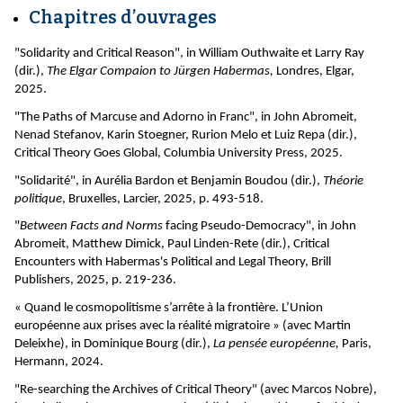
Chapitres d’ouvrages
"Solidarity and Critical Reason", in William Outhwaite et Larry Ray
(dir.),
The Elgar Compaion to Jürgen Habermas,
Londres, Elgar,
2025.
"The Paths of Marcuse and Adorno in Franc", in John Abromeit,
Nenad Stefanov, Karin Stoegner, Rurion Melo et Luiz Repa (dir.),
Critical Theory Goes Global, Columbia University Press, 2025.
"Solidarité", in Aurélia Bardon et Benjamin Boudou (dir.),
Théorie
politique
, Bruxelles, Larcier, 2025, p. 493-518.
"
Between Facts and Norms
facing Pseudo-Democracy", in John
Abromeit, Matthew Dimick, Paul Linden-Rete (dir.), Critical
Encounters with Habermas's Political and Legal Theory, Brill
Publishers, 2025, p. 219-236.
« Quand le cosmopolitisme s’arrête à la frontière. L’Union
européenne aux prises avec la réalité migratoire » (avec Martin
Deleixhe), in Dominique Bourg (dir.),
La pensée européenne,
Paris,
Hermann, 2024.
"Re-searching the Archives of Critical Theory" (avec Marcos Nobre),