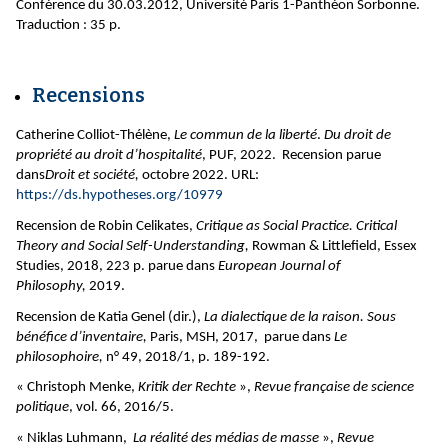
Conférence du 30.03.2012, Université Paris 1-Panthéon Sorbonne.
Traduction : 35 p.
Recensions
Catherine Colliot-Thélène,
Le commun de la liberté
.
Du droit de
propriété au droit d’hospitalité
, PUF, 2022. Recension parue
dans
Droit et société,
octobre 2022. URL:
https://ds.hypotheses.org/10979
Recension de Robin Celikates,
Critique as Social Practice. Critical
Theory and Social Self-Understanding,
Rowman & Littlefield, Essex
Studies, 2018, 223 p. parue dans
European Journal of
Philosophy,
2019.
Recension de Katia Genel (dir.),
La dialectique de la raison. Sous
bénéfice d’inventaire,
Paris, MSH, 2017, parue dans
Le
philosophoire,
n° 49,
2018/1, p. 189-192.
« Christoph Menke,
Kritik der Rechte
»,
Revue française de science
politique
, vol. 66, 2016/5.
« Niklas Luhmann,
La réalité des médias de masse
»,
Revue