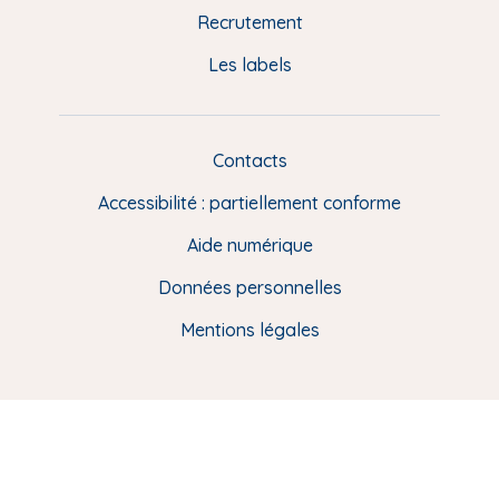
p
Recrutement
a
Les labels
g
e
F
Contacts
L
R
i
Accessibilité : partiellement conforme
e
n
Aide numérique
s
Données personnelles
u
t
Mentions légales
i
l
e
s