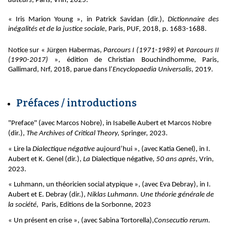
auteurs
, Paris, Vrin, 2025.
« Iris Marion Young », in Patrick Savidan (dir.),
Dictionnaire des
inégalités et de la justice sociale
, Paris, PUF, 2018, p. 1683-1688.
Notice sur « Jürgen Habermas,
Parcours I (1971-1989)
et
Parcours II
(1990-2017)
»,
édition de Christian Bouchindhomme, Paris,
Gallimard, Nrf, 2018, parue dans l’
Encyclopaedia Universalis,
2019
.
Préfaces / introductions
"Preface" (avec Marcos Nobre), in Isabelle Aubert et Marcos Nobre
(dir.),
The Archives of Critical Theory,
Springer, 2023.
« Lire la
Dialectique négative
aujourd’hui », (avec Katia Genel), in I.
Aubert et K. Genel (dir.),
La
Dialectique négative,
50 ans après
, Vrin,
2023.
« Luhmann, un théoricien social atypique », (avec Eva Debray), in I.
Aubert et E. Debray (dir.),
Niklas Luhmann. Une théorie générale de
la société
, Paris, Editions de la Sorbonne, 2023
« Un présent en crise », (avec Sabina Tortorella),
Consecutio rerum.