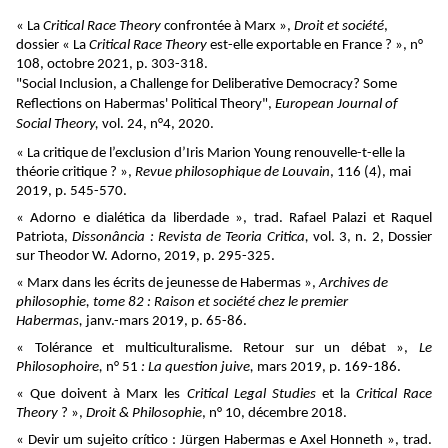
« La
Critical Race Theory
confrontée à Marx »,
Droit et société
,
dossier « La
Critical Race Theory
est-elle exportable en France ? », n°
108, octobre 2021, p. 303-318.
"Social Inclusion, a Challenge for Deliberative Democracy? Some
Reflections on Habermas' Political Theory",
European Journal of
Social Theory,
vol. 24, n°4, 2020.
« La critique de l’exclusion d’Iris Marion Young renouvelle-t-elle la
théorie critique ? »,
Revue philosophique de Louvain
, 116 (4), mai
2019, p. 545-570.
« Adorno e dialética da liberdade », trad. Rafael Palazi et Raquel
Patriota,
Dissonância : Revista de Teoria Critica,
vol. 3, n. 2, Dossier
sur Theodor W. Adorno, 2019, p. 295-325.
« Marx dans les écrits de jeunesse de Habermas »,
Archives de
philosophie, tome 82 : Raison et société chez le premier
Habermas,
janv.-mars 2019, p. 65-86.
« Tolérance et multiculturalisme. Retour sur un débat »,
Le
Philosophoire,
n° 51
: La question juive,
mars 2019, p. 169-186.
« Que doivent à Marx les
Critical Legal Studies
et la
Critical Race
Theory
?
»,
Droit & Philosophie
, n° 10, décembre 2018.
« Devir um sujeito crítico : Jürgen Habermas e Axel Honneth », trad.