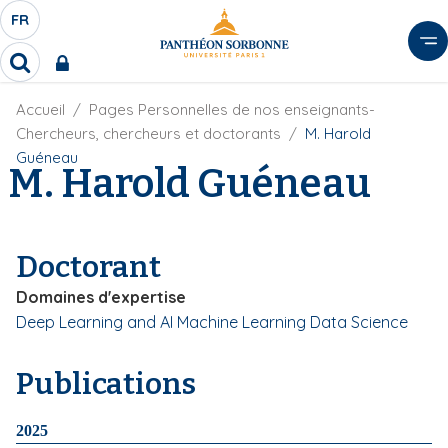
A
FR
S
F
l
É
R
l
R
L
e
e
E
r
F
Accueil
Pages Personnelles de nos enseignants-
c
C
i
h
a
Chercheurs, chercheurs et doctorants
M. Harold
l
T
e
u
Guéneau
d
M. Harold Guéneau
r
E
c
'
c
U
o
A
h
r
R
n
e
i
D
r
t
Doctorant
a
E
e
n
L
Domaines d'expertise
e
n
A
Deep Learning and AI
Machine Learning
Data Science
u
N
p
G
r
Publications
U
i
E
n
2025
c